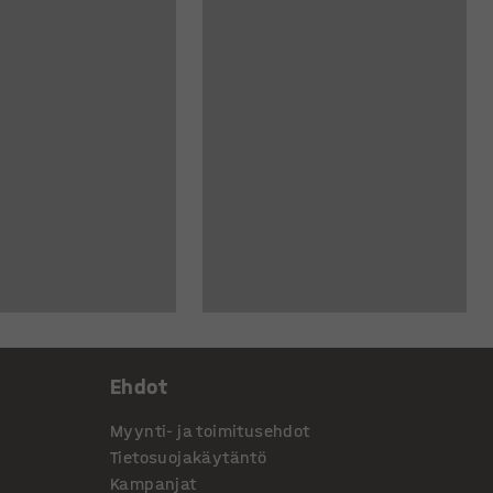
Ehdot
Myynti- ja toimitusehdot
Tietosuojakäytäntö
Kampanjat