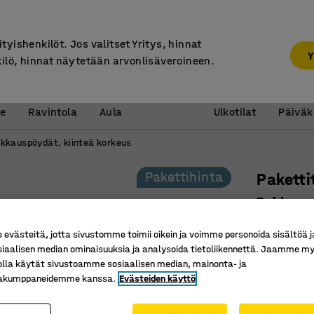
7 vuoden takuu
ityishenkilöt. Jos valitset Yritys, hinnat
Y
kilö, hinnat näytetään arvonlisäveroineen.
Vastaanotto &
Koulu 
e
Ravintola
Aula
Ulkotilat
Päiväk
kkauspöydät, kiinteä korkeus
Pakettihinta
Pakett
Pakkausp
ylähylly
västeitä, jotta sivustomme toimii oikein ja voimme personoida sisältöä j
Tuotenume
siaalisen median ominaisuuksia ja analysoida tietoliikennettä. Jaamme my
olla käytät sivustoamme sosiaalisen median, mainonta- ja
Helpotta
kakumppaneidemme kanssa.
Evästeiden käyttö
Tavarat h
Rullatas