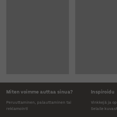
Miten voimme auttaa sinua?
Inspiroidu
Peruuttaminen, palauttaminen tai
Vinkkejä ja o
reklamointi
Selaile kuvas