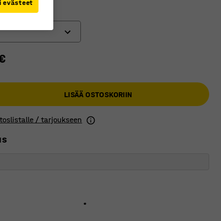
i evästeet
€
LISÄÄ OSTOSKORIIN
toslistalle / tarjoukseen
us