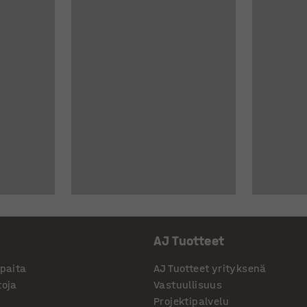
AJ Tuotteet
ppaita
AJ Tuotteet yrityksenä
toja
Vastuullisuus
Projektipalvelu