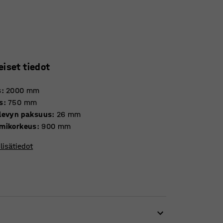
eiset tiedot
s
:
2000
mm
s
:
750
mm
levyn paksuus
:
26
mm
mikorkeus
:
900
mm
lisätiedot