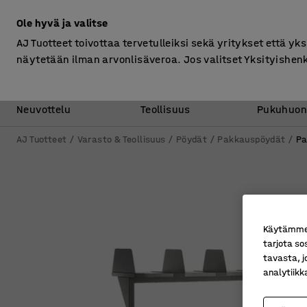
Ilman ALV
Ole hyvä ja valitse
AJ Tuotteet toivottaa tervetulleiksi sekä yritykset että yks
näytetään ilman arvonlisäveroa. Jos valitset Yksityishen
Toimisto &
Varasto &
Neuvottelu
Teollisuus
Pukuhuon
AJ Tuotteet
Varasto & Teollisuus
Pöydät
Pakkauspöydät
Pa
Käytämme e
tarjota so
tavasta, j
analytiik