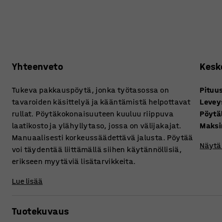
Yhteenveto
Kesk
Tukeva pakkauspöytä, jonka työtasossa on
Pituu
tavaroiden käsittelyä ja kääntämistä helpottavat
Levey
rullat. Pöytäkokonaisuuteen kuuluu riippuva
Pöytä
laatikosto ja ylähyllytaso, jossa on välijakajat.
Maksi
Manuaalisesti korkeussäädettävä jalusta. Pöytää
Näytä 
voi täydentää liittämällä siihen käytännöllisiä,
erikseen myytäviä lisätarvikkeita.
Lue lisää
Tuotekuvaus