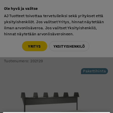
7 vuoden takuu
Ole hyvä ja valitse
AJ Tuotteet toivottaa tervetulleiksi sekä yritykset että
yksityishenkilöt. Jos valitset Yritys, hinnat näytetään
ilman arvonlisäveroa. Jos valitset Yksityishenkilö,
hinnat näytetään arvonlisäveroineen.
Pakkauspöydät
Pakkauspöydät, kiinteä korkeus
YRITYS
YKSITYISHENKILÖ
Pakettitarjous CARGO
Pakkauspöytä, 2400x750 mm, ylähylly, 1 työkalutaulu
Tuotenumero
:
202129
Pakettihinta