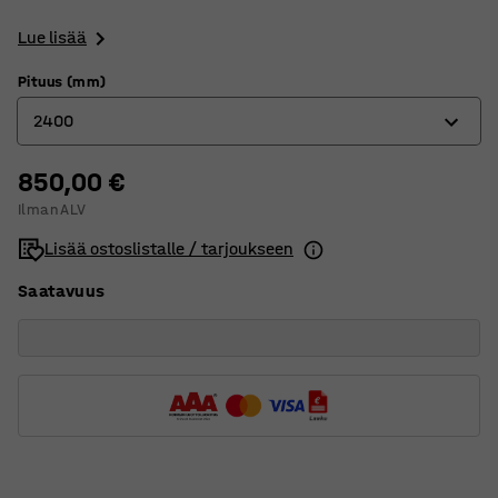
Lue lisää
Pituus (mm)
2400
850,00 €
1600
Ilman ALV
2000
Lisää ostoslistalle / tarjoukseen
2400
Saatavuus