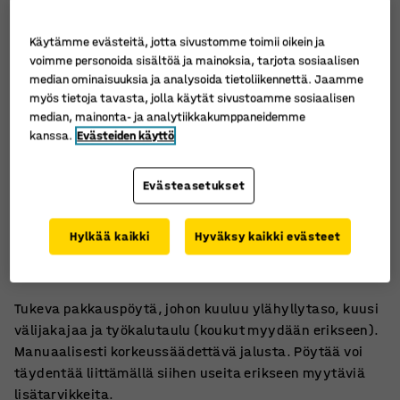
Käytämme evästeitä, jotta sivustomme toimii oikein ja
voimme personoida sisältöä ja mainoksia, tarjota sosiaalisen
median ominaisuuksia ja analysoida tietoliikennettä. Jaamme
myös tietoja tavasta, jolla käytät sivustoamme sosiaalisen
median, mainonta- ja analytiikkakumppaneidemme
kanssa.
Evästeiden käyttö
Evästeasetukset
Tavarat helposti saatavilla
Hylkää kaikki
Hyväksy kaikki evästeet
Muunneltavissa
Hyllytaso ja työkalutaulu
Tukeva pakkauspöytä, johon kuuluu ylähyllytaso, kuusi
välijakajaa ja työkalutaulu (koukut myydään erikseen).
Manuaalisesti korkeussäädettävä jalusta. Pöytää voi
täydentää liittämällä siihen useita erikseen myytäviä
lisätarvikkeita.