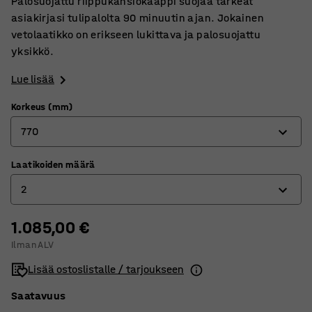
Palosuojattu riippukansiokaappi suojaa tärkeät
asiakirjasi tulipalolta 90 minuutin ajan. Jokainen
vetolaatikko on erikseen lukittava ja palosuojattu
yksikkö.
Lue lisää
Korkeus (mm)
770
Laatikoiden määrä
770
2
1130
1500
1.085,00 €
2
Ilman ALV
3
Lisää ostoslistalle / tarjoukseen
4
Saatavuus