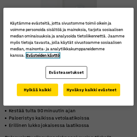
Käytämme evästeitä, jotta sivustomme toimii oikein ja
voimme personoida sisältöä ja mainoksia, tarjota sosiaalisen
median ominaisuuksia ja analysoida tietoliikennettä. Jaamme
myös tietoja tavasta, jolla käytät sivustoamme sosiaalisen
median, mainonta- ja analytiikkakumppaneidemme
kanssa.
Evästeiden käyttö
Evästeasetukset
Hylkää kaikki
Hyväksy kaikki evästeet
Kestää tulta 90 minuutin ajan
Paloeristys kaikissa vetolaatikoissa
Erillinen lukko jokaisessa laatikossa