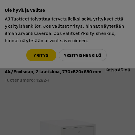
7 vuoden takuu
Ole hyvä ja valitse
AJ Tuotteet toivottaa tervetulleiksi sekä yritykset että
yksityishenkilöt. Jos valitset Yritys, hinnat näytetään
ilman arvonlisäveroa. Jos valitset Yksityishenkilö,
hinnat näytetään arvonlisäveroineen.
Kaapit
Riippukansiokaapit
YRITYS
YKSITYISHENKILÖ
Riippukansiokaappi SHELL
Palosuojattu 90 min., avainlukko,
Katso AR:nä
A4/Foolscap, 2 laatikkoa, 770x520x680 mm
Tuotenumero
:
12824