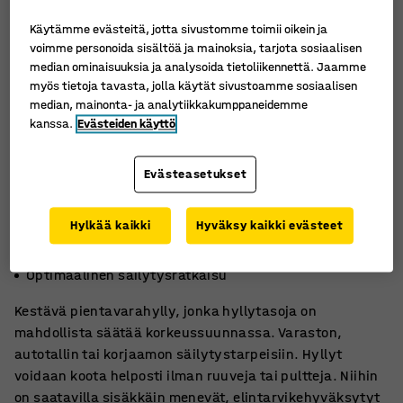
Käytämme evästeitä, jotta sivustomme toimii oikein ja
voimme personoida sisältöä ja mainoksia, tarjota sosiaalisen
median ominaisuuksia ja analysoida tietoliikennettä. Jaamme
myös tietoja tavasta, jolla käytät sivustoamme sosiaalisen
median, mainonta- ja analytiikkakumppaneidemme
kanssa.
Evästeiden käyttö
Evästeasetukset
Hylkää kaikki
Hyväksy kaikki evästeet
Pääsy molemmilta puolilta
Järjestelmällistä säilytystä
Optimaalinen säilytysratkaisu
Kestävä pientavarahylly, jonka hyllytasoja on
mahdollista säätää korkeussuunnassa. Varaston,
autotallin tai korjaamon säilytystarpeisiin. Hyllyt
voidaan koota helposti ilman ruuveja tai pultteja. Niihin
on saatavilla sisäkkäin menevät, elintarvikehyväksytyt