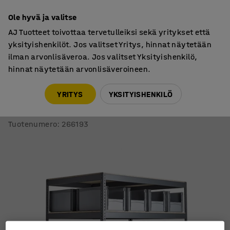
7 vuoden takuu
Ole hyvä ja valitse
AJ Tuotteet toivottaa tervetulleiksi sekä yritykset että
yksityishenkilöt. Jos valitset Yritys, hinnat näytetään
ilman arvonlisäveroa. Jos valitset Yksityishenkilö,
hinnat näytetään arvonlisäveroineen.
Hyllyt
Pientavarahyllyt
YRITYS
YKSITYISHENKILÖ
Pientavarahylly FRASER + COMBO
32 muovilaatikkoa, 1980x1840x1230 mm
Tuotenumero
:
266193