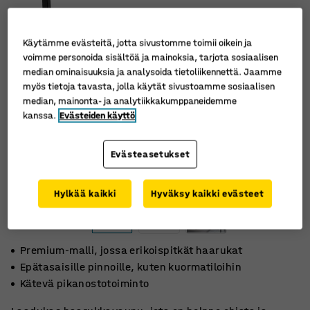
Käytämme evästeitä, jotta sivustomme toimii oikein ja
voimme personoida sisältöä ja mainoksia, tarjota sosiaalisen
median ominaisuuksia ja analysoida tietoliikennettä. Jaamme
myös tietoja tavasta, jolla käytät sivustoamme sosiaalisen
median, mainonta- ja analytiikkakumppaneidemme
kanssa.
Evästeiden käyttö
Evästeasetukset
Hylkää kaikki
Hyväksy kaikki evästeet
Premium-malli, jossa erikoispitkät haarukat
Epätasaisille pinnoille, kuten kuormatiloihin
Kätevä pikanostotoiminto