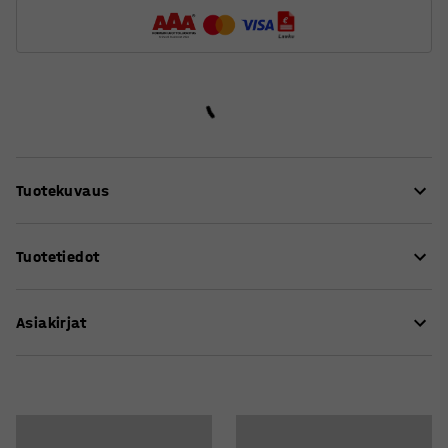
Tuotekuvaus
Tässä kätevässä haarukkavaunussa on
Tuotetiedot
pikanostotoiminto, minkä ansiosta kuorman nostaminen
ja kuljettaminen käy nopeasti ja helposti.
Nostokorkeus
:
85-205
mm
Pikanostotoiminto nostaa haarukat lavan tasolle yhdellä
Asiakirjat
Haarukoiden pituus
:
2000
mm
pumppauksella ja lavan irti lattiasta toisella
Haarukan leveys
:
160
mm
pumppauksella. Pikanostotoiminto vaihtuu
Haarukoiden ulkoreunojen leveys
:
540
mm
Lataa hoito-ohjeet
automaattisesti tavalliseen nostonopeuteen, mikäli
Ohjauskulma
:
205
°
kuorman paino ylittää 150 kg. Tämän haarukkavaunun
Lataa käyttöohjeet
Väri
:
Harmaa
avulla työt tehdään tehokkaasti ja nopeasti.
Värikoodi
:
RAL 7024