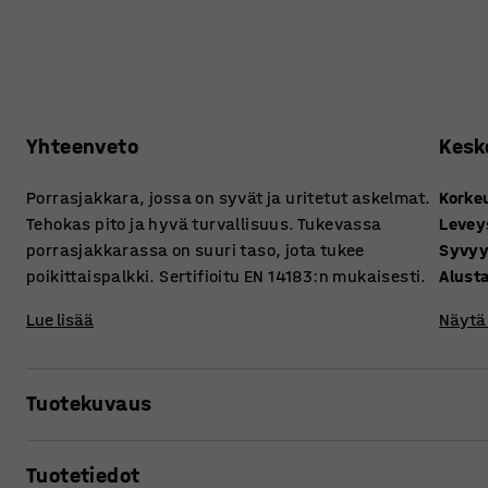
Yhteenveto
Kesk
Porrasjakkara, jossa on syvät ja uritetut askelmat.
Korke
Tehokas pito ja hyvä turvallisuus. Tukevassa
Levey
porrasjakkarassa on suuri taso, jota tukee
Syvy
poikittaispalkki. Sertifioitu EN 14183:n mukaisesti.
Alusta
Lue lisää
Näytä 
Tuotekuvaus
Vankkarakenteinen, mutta kevyt porrasjakkara, jossa on s
Tuotetiedot
pinta liukastumisen estämiseksi. Porrasjakkarassa on poik