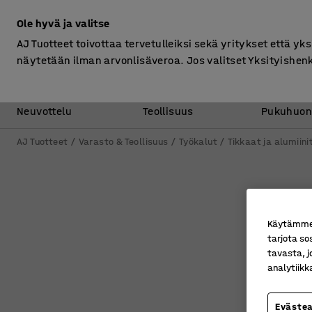
Ilman ALV
Ole hyvä ja valitse
AJ Tuotteet toivottaa tervetulleiksi sekä yritykset että yks
näytetään ilman arvonlisäveroa. Jos valitset Yksityishen
Toimisto &
Varasto &
Neuvottelu
Teollisuus
Pukuhuon
AJ Tuotteet
Varasto & Teollisuus
Työkalut
Tikkaat ja alumiini
Käytämme e
tarjota so
tavasta, j
analytiik
Eväste