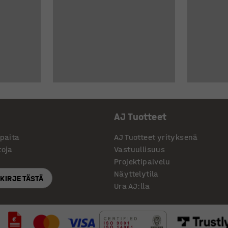
AJ Tuotteet
ppaita
AJ Tuotteet yrityksenä
toja
Vastuullisuus
Projektipalvelu
Näyttelytila
SKIRJE TÄSTÄ
Ura AJ:lla