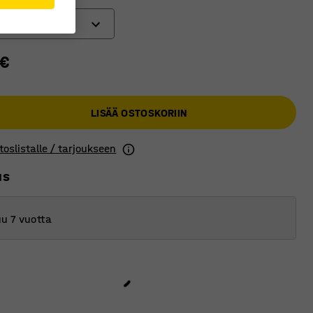
 €
LISÄÄ OSTOSKORIIN
toslistalle / tarjoukseen
us
u 7 vuotta