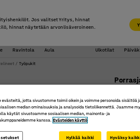
7 vuoden takuu
ityishenkilöt. Jos valitset Yritys, hinnat
Y
kilö, hinnat näytetään arvonlisäveroineen.
Vastaanotto &
Koulu 
e
Ravintola
Aula
Ulkotilat
Päiväk
telineet
Työpukit
Porras
1 askelm
Tuotenume
västeitä, jotta sivustomme toimii oikein ja voimme personoida sisältöä j
siaalisen median ominaisuuksia ja analysoida tietoliikennettä. Jaamme my
Vankkara
olla käytät sivustoamme sosiaalisen median, mainonta- ja
Liukumat
kakumppaneidemme kanssa.
Evästeiden käyttö
Syvät as
asetukset
Hylkää kaikki
Hyväksy kaikk
Alustan kor