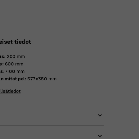
eiset tiedot
us
:
200
mm
s
:
600
mm
ys
:
400
mm
n mitat pxl
:
577x350
mm
lisätiedot
uuri taso. Syvissä askelmissa on uritettu
ittaispalkki, mikä tekee tuotteesta jykevän.