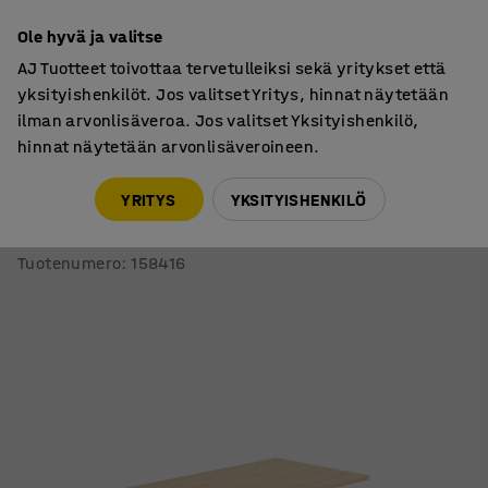
7 vuoden takuu
Ole hyvä ja valitse
AJ Tuotteet toivottaa tervetulleiksi sekä yritykset että
yksityishenkilöt. Jos valitset Yritys, hinnat näytetään
ilman arvonlisäveroa. Jos valitset Yksityishenkilö,
hinnat näytetään arvonlisäveroineen.
Pöydät
Ravintolapöydät
YRITYS
YKSITYISHENKILÖ
Pöytä VERTICUS
1400x800x720 mm, tammi/musta
Tuotenumero
:
158416