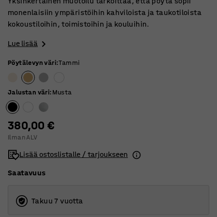
Yksinkertainen muotoilu tarkoittaa, että pöytä sopii
monenlaisiin ympäristöihin kahviloista ja taukotiloista
kokoustiloihin, toimistoihin ja kouluihin.
Lue lisää
Pöytälevyn väri
:
Tammi
Jalustan väri
:
Musta
380,00 €
Ilman ALV
Lisää ostoslistalle / tarjoukseen
Saatavuus
Takuu 7 vuotta