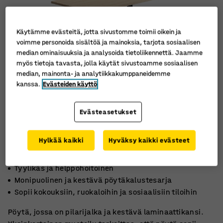
Käytämme evästeitä, jotta sivustomme toimii oikein ja
voimme personoida sisältöä ja mainoksia, tarjota sosiaalisen
median ominaisuuksia ja analysoida tietoliikennettä. Jaamme
myös tietoja tavasta, jolla käytät sivustoamme sosiaalisen
median, mainonta- ja analytiikkakumppaneidemme
kanssa.
Evästeiden käyttö
Evästeasetukset
Hylkää kaikki
Hyväksy kaikki evästeet
Tyylikäs ja helppohoitoinen
Monipuolinen ja kestävä pöytäkalustesarja
Sopii kokouksiin, ruokaloihin ja sosiaalisiin tiloihin
Pöytä, jossa on pilarijalka ja kestävä laminaattikansi.