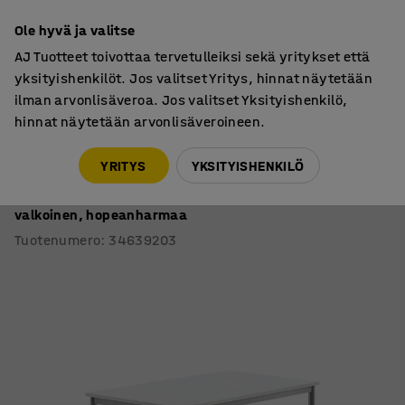
7 vuoden takuu
Ole hyvä ja valitse
AJ Tuotteet toivottaa tervetulleiksi sekä yritykset että
yksityishenkilöt. Jos valitset Yritys, hinnat näytetään
ilman arvonlisäveroa. Jos valitset Yksityishenkilö,
hinnat näytetään arvonlisäveroineen.
Oppilaspöydät, kiinteä korkeus
Oppilaspöydät, suorakulmaiset
YRITYS
YKSITYISHENKILÖ
Pöytä BORÅS
Korkeapainelaminaatti HPL, 1200x800x900 mm,
valkoinen, hopeanharmaa
Tuotenumero
:
34639203