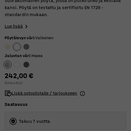
Suorakulmainen pöytä, jossa on putkirunko ja kestävä
kansi. Pöytä on testattu ja sertifioitu EN 1729 -
standardin mukaan.
Lue lisää
Pöytälevyn väri
:
Valkoinen
Jalustan väri
:
Hopea
242,00 €
Ilman ALV
Lisää ostoslistalle / tarjoukseen
Saatavuus
Takuu 7 vuotta