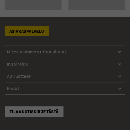
ASIAKASPALVELU
Miten voimme auttaa sinua?
Inspiroidu
AJ Tuotteet
Ehdot
TILAA UUTISKIRJE TÄSTÄ