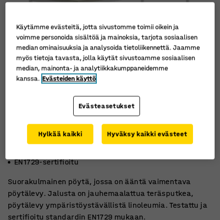
Käytämme evästeitä, jotta sivustomme toimii oikein ja
voimme personoida sisältöä ja mainoksia, tarjota sosiaalisen
median ominaisuuksia ja analysoida tietoliikennettä. Jaamme
myös tietoja tavasta, jolla käytät sivustoamme sosiaalisen
median, mainonta- ja analytiikkakumppaneidemme
kanssa.
Evästeiden käyttö
Evästeasetukset
Hylkää kaikki
Hyväksy kaikki evästeet
Ympäristöystävällinen linoleumi
Ääntä vaimentava
EN1729-sertifioitu
Suorakulmainen pöytä, jossa on ääntä vaimentava
pöytälevy. Jalusta on jauhemaalattua teräsputkea,
pöytälevy ympäristöystävällistä linoleumia. Testattu ja
sertifioitu standardin EN1729 mukaan.