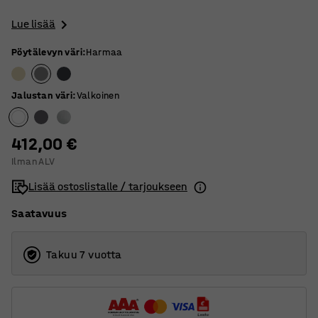
Lue lisää
Pöytälevyn väri
:
Harmaa
Jalustan väri
:
Valkoinen
412,00 €
Ilman ALV
Lisää ostoslistalle / tarjoukseen
Saatavuus
Takuu 7 vuotta