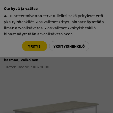
7 vuoden takuu
Ole hyvä ja valitse
AJ Tuotteet toivottaa tervetulleiksi sekä yritykset että
yksityishenkilöt. Jos valitset Yritys, hinnat näytetään
ilman arvonlisäveroa. Jos valitset Yksityishenkilö,
hinnat näytetään arvonlisäveroineen.
Oppilaspöydät, kiinteä korkeus
Oppilaspöydät, suorakulmaiset
YRITYS
YKSITYISHENKILÖ
Pöytä SONITUS
Ääntä vaimentava linoleumi, 1800x700x900 mm,
harmaa, valkoinen
Tuotenumero
:
34679606