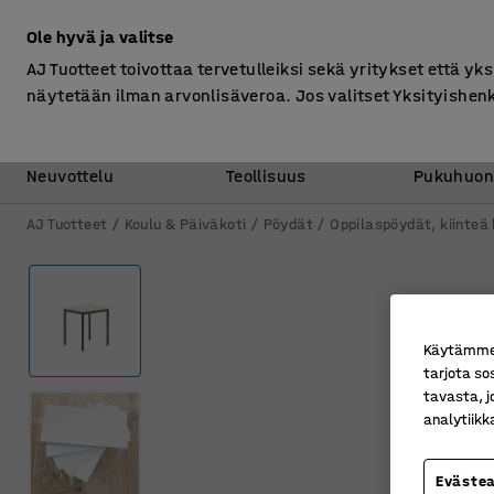
Ilman ALV
Ole hyvä ja valitse
AJ Tuotteet toivottaa tervetulleiksi sekä yritykset että yks
näytetään ilman arvonlisäveroa. Jos valitset Yksityishen
Toimisto &
Varasto &
Neuvottelu
Teollisuus
Pukuhuon
AJ Tuotteet
Koulu & Päiväkoti
Pöydät
Oppilaspöydät, kiinteä
Käytämme e
tarjota so
tavasta, j
analytiik
Eväste