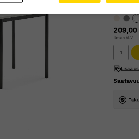
Pöytälevyn v
209,00
Ilman ALV
Lisää os
Saatavu
Taku