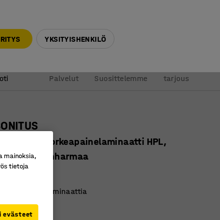
010 32 888 50
info@ajtuotteet.fi
RITYS
YKSITYISHENKILÖ
&
Pyydä
oti
Palvelut
Suosittelemme
tarjous
SONITUS
720 mm, korkeapainelaminaatti HPL,
n, antrasiitinharmaa
a mainoksia,
ös tietoja
ro
:
34717703
 korkeapainelaminaattia
rtifioitu
i evästeet
imentava pinta