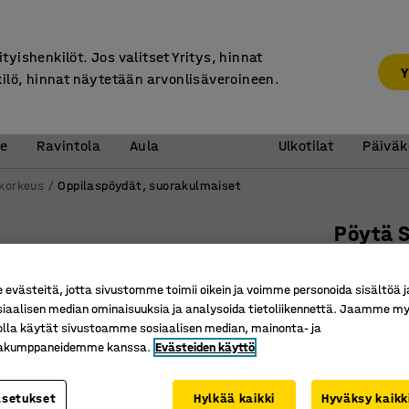
7 vuoden takuu
ityishenkilöt. Jos valitset Yritys, hinnat
Y
kilö, hinnat näytetään arvonlisäveroineen.
Vastaanotto &
Koulu 
e
Ravintola
Aula
Ulkotilat
Päiväk
 korkeus
Oppilaspöydät, suorakulmaiset
Pöytä 
700x600x
valkoine
västeitä, jotta sivustomme toimii oikein ja voimme personoida sisältöä j
siaalisen median ominaisuuksia ja analysoida tietoliikennettä. Jaamme my
Tuotenume
olla käytät sivustoamme sosiaalisen median, mainonta- ja
kakumppaneidemme kanssa.
Evästeiden käyttö
Kestävää
EN1729-se
asetukset
Hylkää kaikki
Hyväksy kaikk
Ääntä va