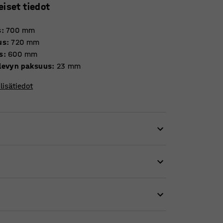
eiset tiedot
s
:
700
mm
us
:
720
mm
s
:
600
mm
levyn paksuus
:
23
mm
lisätiedot
aa melutason korkeaksi. Lattiaa raapivat
melu ja hälinä nostavat tilan melutasoa,
tajien keskittymistä. SONITUS-sarjan
antaa luokkatilan akustiikkaa ja vähentää
tälevy on kestävä ja helppo pitää puhtaana.