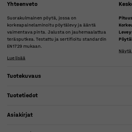
Yhteenveto
Kesk
Suorakulmainen pöytä, jossa on
Pituu
korkeapainelaminoitu pöytälevy ja ääntä
Korke
vaimentava pinta. Jalusta on jauhemaalattua
Levey
teräsputkea. Testattu ja sertifioitu standardin
Pöytä
EN1729 mukaan.
Näytä 
Lue lisää
Tuotekuvaus
Luokkahuoneessa on monia tekijöitä, jotka saattavat nost
Tuotetiedot
tuolinjalat, kolahtavat pulpetin kannet sekä kaikenlainen 
lisäävät stressiä ja häiritsevät sekä oppilaiden että opet
Pituus
:
700
mm
oppilaspöydissä on ääntä vaimentava pöytälevy, joka par
Asiakirjat
Korkeus
:
720
mm
melutasoa.
Leveys
:
600
mm
Pöytälevyn paksuus
:
23
mm
Tulosta tuotesivu
Suorakulmainen, korkeapainelaminaatista valmistettu pöy