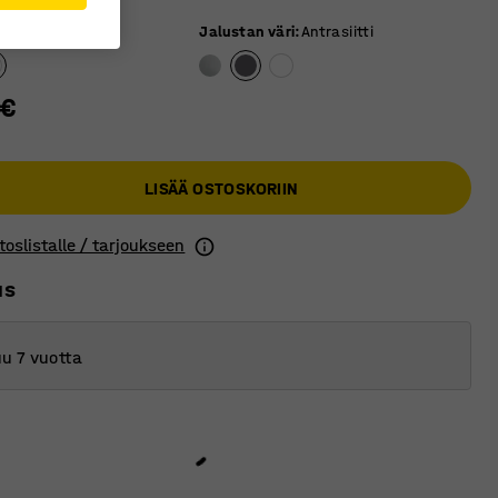
äri
:
Valkoinen
Jalustan väri
:
Antrasiitti
 €
LISÄÄ OSTOSKORIIN
toslistalle / tarjoukseen
us
u 7 vuotta