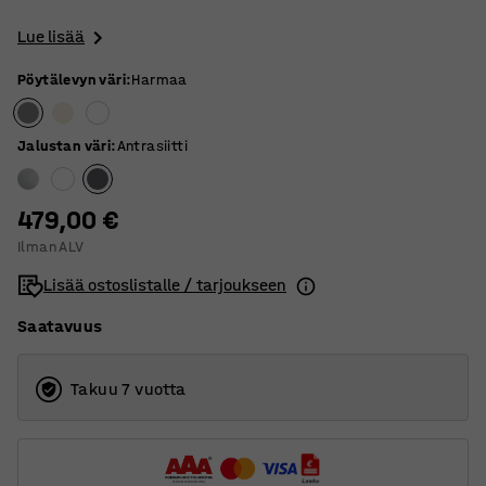
Lue lisää
Pöytälevyn väri
:
Harmaa
Jalustan väri
:
Antrasiitti
479,00 €
Ilman ALV
Lisää ostoslistalle / tarjoukseen
Saatavuus
Takuu 7 vuotta