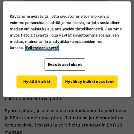
Käytämme evästeitä, jotta sivustomme toimii oikein ja
voimme personoida sisältöä ja mainoksia, tarjota sosiaalisen
median ominaisuuksia ja analysoida tietoliikennettä. Jaamme
myös tietoja tavasta, jolla käytät sivustoamme sosiaalisen
median, mainonta- ja analytiikkakumppaneidemme
kanssa.
Evästeiden käyttö
Evästeasetukset
Hylkää kaikki
Hyväksy kaikki evästeet
Kestävää korkeapainelaminaattia
EN1729-sertifioitu
Ääntä vaimentava pinta
Pyöreä pöytä, jossa on korkeapainelaminoitu pöytälevy
ja ääntä vaimentava pinta.Jalusta on jauhemaalattua
teräsputkea. Testattu ja sertifioitu standardin EN1729
mukaan.