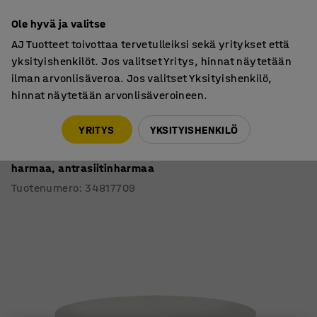
7 vuoden takuu
Ole hyvä ja valitse
AJ Tuotteet toivottaa tervetulleiksi sekä yritykset että
yksityishenkilöt. Jos valitset Yritys, hinnat näytetään
ilman arvonlisäveroa. Jos valitset Yksityishenkilö,
hinnat näytetään arvonlisäveroineen.
Oppilaspöydät, kiinteä korkeus
Oppilaspöydät, pyöreät
YRITYS
YKSITYISHENKILÖ
Pöytä SONITUS
Pyöreä, Ø1200x720 mm, korkeapainelaminaatti HPL,
harmaa, antrasiitinharmaa
Tuotenumero
:
34817709