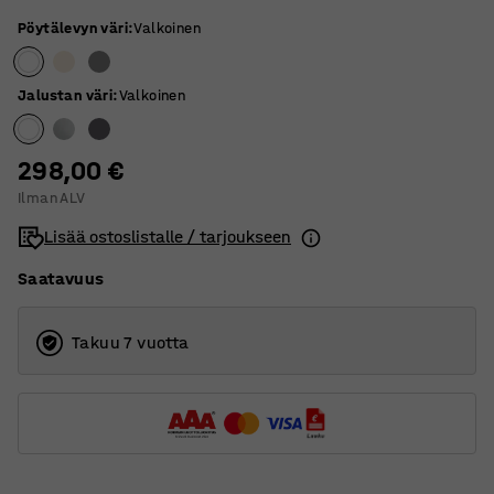
Pöytälevyn väri
:
Valkoinen
Jalustan väri
:
Valkoinen
298,00 €
Ilman ALV
Lisää ostoslistalle / tarjoukseen
Saatavuus
Takuu 7 vuotta