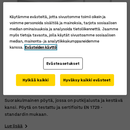
Käytämme evästeitä, jotta sivustomme toimii oikein ja
voimme personoida sisältöä ja mainoksia, tarjota sosiaalisen
median ominaisuuksia ja analysoida tietoliikennettä. Jaamme
myös tietoja tavasta, jolla käytät sivustoamme sosiaalisen
median, mainonta- ja analytiikkakumppaneidemme
kanssa.
Evästeiden käyttö
Evästeasetukset
Korkeapainelaminaattia
Hylkää kaikki
Hyväksy kaikki evästeet
Sertifioitu (EN 1729)
Kestävä kansi
Suorakulmainen pöytä, jossa on putkijalusta ja kestävä
kansi. Pöytä on testattu ja sertifioitu EN 1729 -
standardin mukaan.
Lue lisää