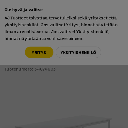
7 vuoden takuu
Ole hyvä ja valitse
AJ Tuotteet toivottaa tervetulleiksi sekä yritykset että
yksityishenkilöt. Jos valitset Yritys, hinnat näytetään
ilman arvonlisäveroa. Jos valitset Yksityishenkilö,
hinnat näytetään arvonlisäveroineen.
Oppilaspöydät, kiinteä korkeus
Oppilaspöydät, suorakulmaiset
YRITYS
YKSITYISHENKILÖ
Pöytä BORÅS
1800x700x760 mm, valkoinen laminaatti, valkoinen
Tuotenumero
:
34674603