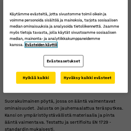
Käytämme evästeitä, jotta sivustomme toimii oikein ja
voimme personoida sisältöä ja mainoksia, tarjota sosiaalisen
median ominaisuuksia ja analysoida tietoliikennettä. Jaamme
myös tietoja tavasta, jolla käytät sivustoamme sosiaalisen
median, mainonta- ja analytiikkakumppaneidemme
kanssa.
Evästeiden käyttö
Evästeasetukset
Ympäristöystävällistä linoleumia
Hylkää kaikki
Hyväksy kaikki evästeet
Ääntä vaimentava materiaali
EN 1729 -sertifioitu
Suorakulmainen pöytä, jossa on ääntä vaimentavat
ominaisuudet. Jalusta on jauhemaalattua teräsputkea.
Kansi on ympäristöystävällistä materiaalia ja pinta
ääntä vaimentava. Testattu ja sertifioitu EN 1729 -
standardin mukaisesti.