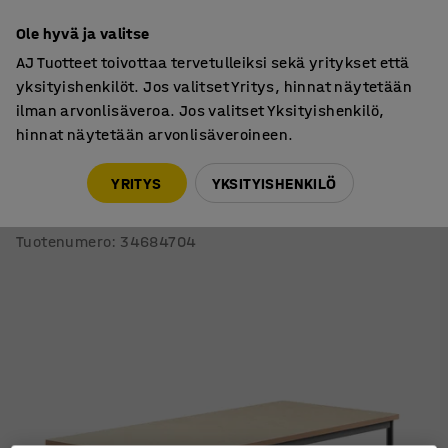
7 vuoden takuu
Ole hyvä ja valitse
AJ Tuotteet toivottaa tervetulleiksi sekä yritykset että
yksityishenkilöt. Jos valitset Yritys, hinnat näytetään
ilman arvonlisäveroa. Jos valitset Yksityishenkilö,
hinnat näytetään arvonlisäveroineen.
Oppilaspöydät, kiinteä korkeus
Oppilaspöydät, suorakulmaiset
YRITYS
YKSITYISHENKILÖ
Pöytä SONITUS
1800x800x760 mm, beige linoleumi, antrasiitinharmaa
Tuotenumero
:
34684704