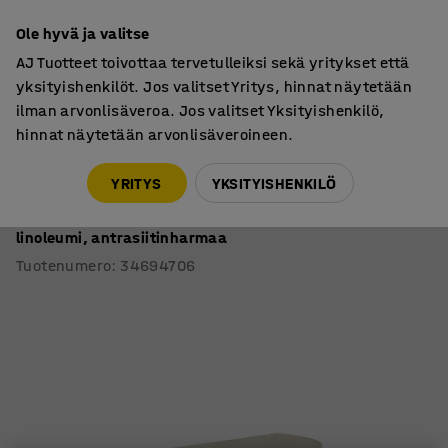
7 vuoden takuu
Ole hyvä ja valitse
AJ Tuotteet toivottaa tervetulleiksi sekä yritykset että
yksityishenkilöt. Jos valitset Yritys, hinnat näytetään
ilman arvonlisäveroa. Jos valitset Yksityishenkilö,
hinnat näytetään arvonlisäveroineen.
Oppilaspöydät, kiinteä korkeus
Oppilaspöydät, puolipyöreät
YRITYS
YKSITYISHENKILÖ
Pöytä SONITUS
Puoliympyrä, 1200x600x760 mm, vaaleanharmaa
linoleumi, antrasiitinharmaa
Tuotenumero
:
34694706