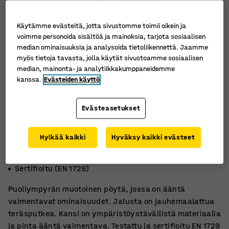
Käytämme evästeitä, jotta sivustomme toimii oikein ja
voimme personoida sisältöä ja mainoksia, tarjota sosiaalisen
median ominaisuuksia ja analysoida tietoliikennettä. Jaamme
myös tietoja tavasta, jolla käytät sivustoamme sosiaalisen
median, mainonta- ja analytiikkakumppaneidemme
kanssa.
Evästeiden käyttö
Evästeasetukset
Hylkää kaikki
Hyväksy kaikki evästeet
Ympäristöystävällistä linoleumia
Ääntä vaimentavat ominaisuudet
Sertifioitu (EN 1729)
Puoliympyrän muotoinen pöytä, jossa on ääntä
vaimentavat ominaisuudet. Jalusta on jauhemaalattua
teräsputkea. Kansi on ympäristöystävällistä materiaalia
ja pinta ääntä vaimentava. Testattu ja sertifioitu EN 1729