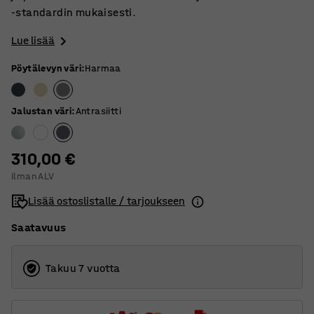
-standardin mukaisesti.
Lue lisää
Pöytälevyn väri
:
Harmaa
Jalustan väri
:
Antrasiitti
310,00 €
Ilman ALV
Lisää ostoslistalle / tarjoukseen
Saatavuus
Takuu 7 vuotta