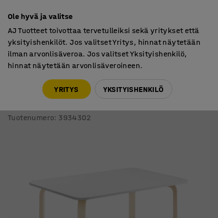
7 vuoden takuu
Ole hyvä ja valitse
AJ Tuotteet toivottaa tervetulleiksi sekä yritykset että
yksityishenkilöt. Jos valitset Yritys, hinnat näytetään
ilman arvonlisäveroa. Jos valitset Yksityishenkilö,
hinnat näytetään arvonlisäveroineen.
Pöydät
Ruokalan pöydät
YRITYS
YKSITYISHENKILÖ
Pöytä ELTON
1200x600x710 mm, valkoinen laminaatti, koivu
Tuotenumero
:
3934302