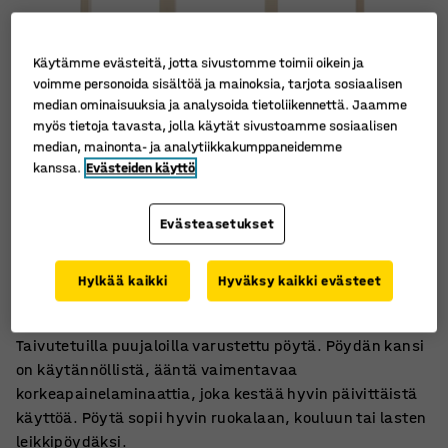
Käytämme evästeitä, jotta sivustomme toimii oikein ja
voimme personoida sisältöä ja mainoksia, tarjota sosiaalisen
median ominaisuuksia ja analysoida tietoliikennettä. Jaamme
myös tietoja tavasta, jolla käytät sivustoamme sosiaalisen
median, mainonta- ja analytiikkakumppaneidemme
kanssa.
Evästeiden käyttö
Evästeasetukset
Taivutetut puujalat
Ääntä vaimentavaa korkeapainelaminaattia
Hylkää kaikki
Hyväksy kaikki evästeet
Pyöristetyt kulmat
Taivutetuilla puujaloilla varustettu pöytä. Pöydän kansi
on käytännöllistä, ääntä vaimentavaa
korkeapainelaminaattia, joka kestää hyvin päivittäistä
käyttöä. Pöytä sopii hyvin ruokalaan, kouluun tai lasten
leikkipöydäksi.