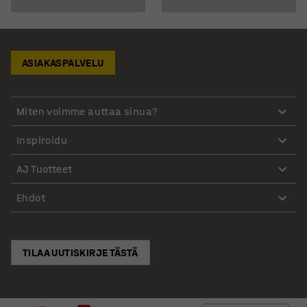
ASIAKASPALVELU
Miten voimme auttaa sinua?
Inspiroidu
AJ Tuotteet
Ehdot
TILAA UUTISKIRJE TÄSTÄ