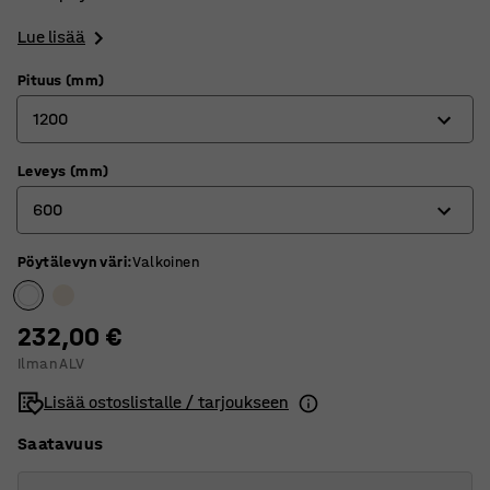
Lue lisää
Pituus (mm)
1200
Leveys (mm)
1200
600
1400
1800
Pöytälevyn väri
:
Valkoinen
600
700
232,00 €
800
Ilman ALV
Lisää ostoslistalle / tarjoukseen
Saatavuus