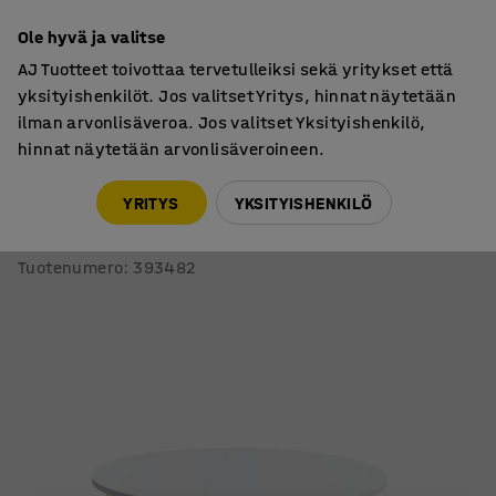
7 vuoden takuu
Ole hyvä ja valitse
AJ Tuotteet toivottaa tervetulleiksi sekä yritykset että
yksityishenkilöt. Jos valitset Yritys, hinnat näytetään
ilman arvonlisäveroa. Jos valitset Yksityishenkilö,
hinnat näytetään arvonlisäveroineen.
Pöydät
Ruokalan pöydät
YRITYS
YKSITYISHENKILÖ
Pöytä ELTON
Ø 900x530 mm, valkoinen laminaatti, koivu
Tuotenumero
:
393482