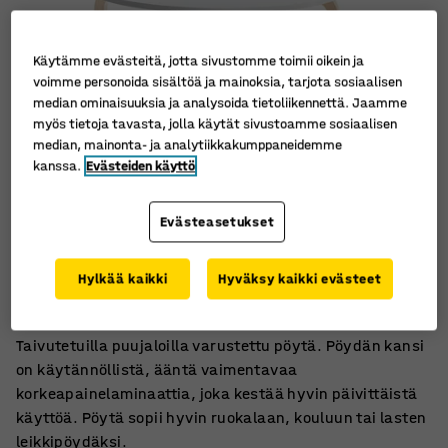
Käytämme evästeitä, jotta sivustomme toimii oikein ja
voimme personoida sisältöä ja mainoksia, tarjota sosiaalisen
median ominaisuuksia ja analysoida tietoliikennettä. Jaamme
myös tietoja tavasta, jolla käytät sivustoamme sosiaalisen
median, mainonta- ja analytiikkakumppaneidemme
kanssa.
Evästeiden käyttö
Evästeasetukset
Pyöristetyt kulmat
Hylkää kaikki
Hyväksy kaikki evästeet
Taivutetut puujalat
Ääntä vaimentavaa korkeapainelaminaattia
Taivutetuilla puujaloilla varustettu pöytä. Pöydän kansi
on käytännöllistä, ääntä vaimentavaa
korkeapainelaminaattia, joka kestää hyvin päivittäistä
käyttöä. Pöytä sopii hyvin ruokalaan, kouluun tai lasten
leikkipöydäksi.