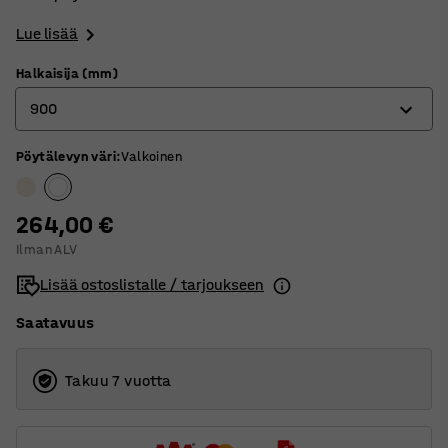
Lue lisää
Halkaisija (mm)
900
Pöytälevyn väri
:
Valkoinen
900
1200
264,00 €
Ilman ALV
Lisää ostoslistalle / tarjoukseen
Saatavuus
Takuu 7 vuotta