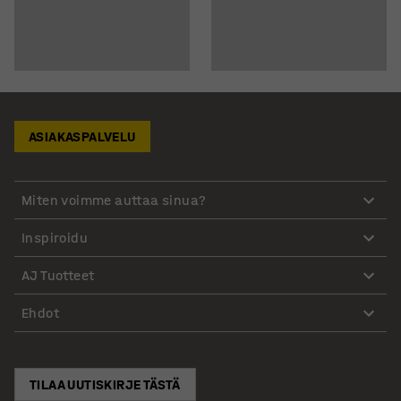
ASIAKASPALVELU
Miten voimme auttaa sinua?
Inspiroidu
AJ Tuotteet
Ehdot
TILAA UUTISKIRJE TÄSTÄ