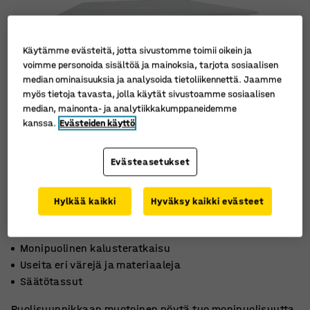
Käytämme evästeitä, jotta sivustomme toimii oikein ja
voimme personoida sisältöä ja mainoksia, tarjota sosiaalisen
median ominaisuuksia ja analysoida tietoliikennettä. Jaamme
myös tietoja tavasta, jolla käytät sivustoamme sosiaalisen
median, mainonta- ja analytiikkakumppaneidemme
kanssa.
Evästeiden käyttö
Evästeasetukset
Hylkää kaikki
Hyväksy kaikki evästeet
Monipuolinen kalusteratkaisu
Useita eri värejä ja materiaaleja
Säätötassut
Puolisuunnikkaan muotoinen pöytä tuo monipuolisuutta