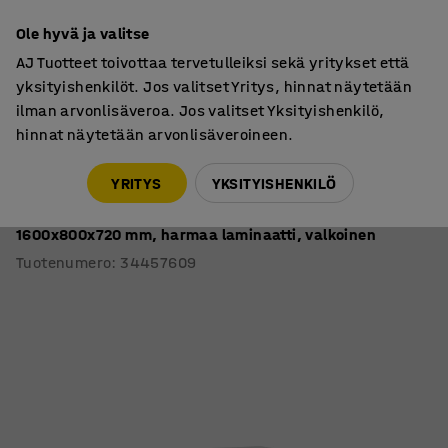
7 vuoden takuu
Ole hyvä ja valitse
AJ Tuotteet toivottaa tervetulleiksi sekä yritykset että
yksityishenkilöt. Jos valitset Yritys, hinnat näytetään
ilman arvonlisäveroa. Jos valitset Yksityishenkilö,
hinnat näytetään arvonlisäveroineen.
Oppilaspöydät, kiinteä korkeus
Oppilaspöydät, puolisuunnikkaat
YRITYS
YKSITYISHENKILÖ
Pöytä BORÅS TRAPETS
1600x800x720 mm, harmaa laminaatti, valkoinen
Tuotenumero
:
34457609