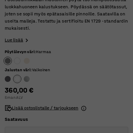
luokkahuoneen kalustukseen. Pöydässä on säätötassut,
joten se sopii myös epätasaisille pinnoille. Saatavilla on
useita malleja. Testattu ja sertifioitu EN 1729 -standardin
mukaisesti.
Lue lisää
Pöytälevyn väri
:
Harmaa
Jalustan väri
:
Valkoinen
360,00 €
Ilman ALV
Lisää ostoslistalle / tarjoukseen
Saatavuus