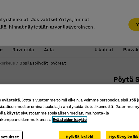
7 vuoden takuu
ityishenkilöt. Jos valitset Yritys, hinnat
Y
kilö, hinnat näytetään arvonlisäveroineen.
Vastaanotto &
Koulu 
e
Ravintola
Aula
Ulkotilat
Päiväk
 korkeus
Oppilaspöydät, pyöreät
Pöytä 
Ääntä va
tummanh
västeitä, jotta sivustomme toimii oikein ja voimme personoida sisältöä j
siaalisen median ominaisuuksia ja analysoida tietoliikennettä. Jaamme my
Tuotenume
olla käytät sivustoamme sosiaalisen median, mainonta- ja
kakumppaneidemme kanssa.
Evästeiden käyttö
Ympäristö
Ääntä va
EN 1729 -s
asetukset
Hylkää kaikki
Hyväksy kaikk