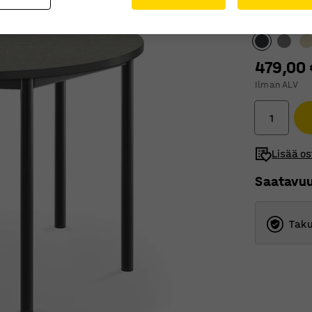
Pöytälevyn v
479,00 
Ilman ALV
Lisää os
Saatavu
Taku