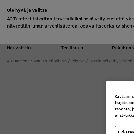
Ilman ALV
Ole hyvä ja valitse
AJ Tuotteet toivottaa tervetulleiksi sekä yritykset että yks
näytetään ilman arvonlisäveroa. Jos valitset Yksityishen
Toimisto &
Varasto &
Neuvottelu
Teollisuus
Pukuhuon
AJ Tuotteet
Koulu & Päiväkoti
Pöydät
Oppilaspöydät, kiinteä
Käytämme e
tarjota so
tavasta, j
analytiik
Eväste