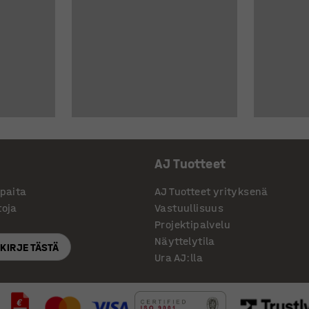
AJ Tuotteet
ppaita
AJ Tuotteet yrityksenä
toja
Vastuullisuus
Projektipalvelu
Näyttelytila
SKIRJE TÄSTÄ
Ura AJ:lla