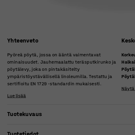
Yhteenveto
Kesk
Pyöreä pöytä, jossa on ääntä vaimentavat
Korke
ominaisuudet. Jauhemaalattu teräsputkirunko ja
Halkai
pöytälevy, joka on pintakäsitelty
Pöytä
ympäristöystävällisellä linoleumilla. Testattu ja
Pöytä
sertifioitu EN 1729 -standardin mukaisesti.
Näytä 
Lue lisää
Tuotekuvaus
Luokkahuoneissa syntyy paljon kovaa melua ja kolinaa. Esi
Tuotetiedot
kalusteiden pauke ja laatikoiden paukuttelu nostavat mel