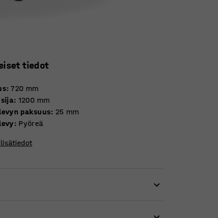
eiset tiedot
us
:
720
mm
sija
:
1200
mm
levyn paksuus
:
25
mm
levy
:
Pyöreä
lisätiedot
merkiksi tuolien jaloista lähtevä kirskunta,
utasoa. Tämä heikentää sekä oppilaiden että