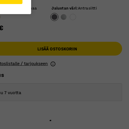
äri
:
Tummanharmaa
Jalustan väri
:
Antrasiitti
€
LISÄÄ OSTOSKORIIN
toslistalle / tarjoukseen
us
u 7 vuotta