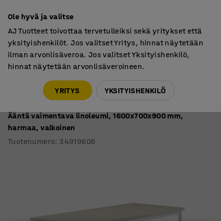
7 vuoden takuu
Ole hyvä ja valitse
AJ Tuotteet toivottaa tervetulleiksi sekä yritykset että
yksityishenkilöt. Jos valitset Yritys, hinnat näytetään
ilman arvonlisäveroa. Jos valitset Yksityishenkilö,
hinnat näytetään arvonlisäveroineen.
Oppilaspöydät, kiinteä korkeus
Oppilaspöydät, suorakulmaiset 1600
YRITYS
YKSITYISHENKILÖ
Pöytä SONITUS
Ääntä vaimentava linoleumi, 1600x700x900 mm,
harmaa, valkoinen
Tuotenumero
:
34919606