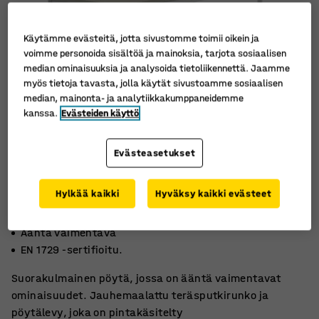
Käytämme evästeitä, jotta sivustomme toimii oikein ja
voimme personoida sisältöä ja mainoksia, tarjota sosiaalisen
median ominaisuuksia ja analysoida tietoliikennettä. Jaamme
myös tietoja tavasta, jolla käytät sivustoamme sosiaalisen
median, mainonta- ja analytiikkakumppaneidemme
kanssa.
Evästeiden käyttö
Evästeasetukset
Hylkää kaikki
Hyväksy kaikki evästeet
Ympäristöystävällistä linoleumia
Ääntä vaimentava
EN 1729 -sertifioitu.
Suorakulmainen pöytä, jossa on ääntä vaimentavat
ominaisuudet. Jauhemaalattu teräsputkirunko ja
pöytälevy, joka on pintakäsitelty