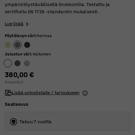
ympäristöystävällisellä linoleumilla. Testattu ja
sertifioitu EN 1729 -standardin mukaisesti.
Lue lisää
Pöytälevyn väri
:
Harmaa
Jalustan väri
:
Valkoinen
380,00 €
Ilman ALV
Lisää ostoslistalle / tarjoukseen
Saatavuus
Takuu 7 vuotta