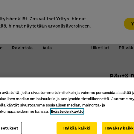
7 vuoden takuu
ityishenkilöt. Jos valitset Yritys, hinnat
Y
kilö, hinnat näytetään arvonlisäveroineen.
Vastaanotto &
Koulu 
e
Ravintola
Aula
Ulkotilat
Päiväk
Pöytä 
1200x70
västeitä, jotta sivustomme toimii oikein ja voimme personoida sisältöä j
Tuotenume
siaalisen median ominaisuuksia ja analysoida tietoliikennettä. Jaamme my
olla käytät sivustoamme sosiaalisen median, mainonta- ja
Ympäristö
kakumppaneidemme kanssa.
Evästeiden käyttö
Ääntä va
Jalusta 
asetukset
Hylkää kaikki
Hyväksy kaikk
Pöytälevyn v