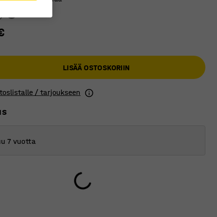
€
LISÄÄ OSTOSKORIIN
toslistalle / tarjoukseen
us
u 7 vuotta