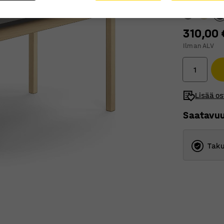
310,00 
Ilman ALV
Lisää os
Saatavu
Taku