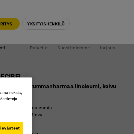
010 32 888 50
info@ajtuotteet.fi
RITYS
YKSITYISHENKILÖ
&
Pyydä
oti
Palvelut
Suosittelemme
tarjous
DECIBEL
0x720 mm, tummanharmaa linoleumi, koivu
a mainoksia,
ro
:
352947
ös tietoja
ystävällistä linoleumia
imentava pöytälevy
massiivikoivua
i evästeet
äri
:
Tummanharmaa