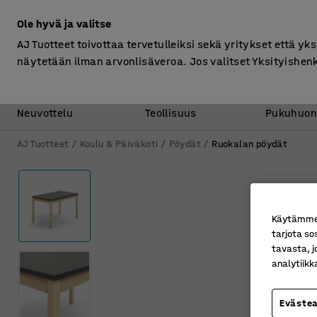
Ilman ALV
Ole hyvä ja valitse
AJ Tuotteet toivottaa tervetulleiksi sekä yritykset että yks
näytetään ilman arvonlisäveroa. Jos valitset Yksityishen
Toimisto &
Varasto &
Neuvottelu
Teollisuus
Pukuhuon
AJ Tuotteet
Koulu & Päiväkoti
Pöydät
Ruokalan pöydät
Käytämme e
tarjota so
tavasta, j
analytiik
Eväste