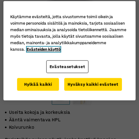
Käytämme evästeitä, jotta sivustomme toimii oikein ja
voimme personoida sisältöä ja mainoksia, tarjota sosiaalisen
median ominaisuuksia ja analysoida tietoliikennettä. Jaamme
myös tietoja tavasta, jolla käytät sivustoamme sosiaalisen
median, mainonta- ja analytiikkakumppaneidemme
kanssa.
Evästeiden käyttö
Evästeasetukset
Hylkää kaikki
Hyväksy kaikki evästeet
Useita kokoja ja korkeuksia
Ääntä vaimentava HPL
Koivurunko