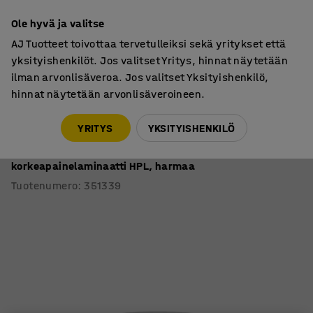
7 vuoden takuu
Ole hyvä ja valitse
AJ Tuotteet toivottaa tervetulleiksi sekä yritykset että
yksityishenkilöt. Jos valitset Yritys, hinnat näytetään
ilman arvonlisäveroa. Jos valitset Yksityishenkilö,
hinnat näytetään arvonlisäveroineen.
Oppilaspöydät, kiinteä korkeus
Oppilaspöydät, pyöreät
YRITYS
YKSITYISHENKILÖ
Pöytä DECIBEL
Ø1200x590 mm, ääntä vaimentava
korkeapainelaminaatti HPL, harmaa
Tuotenumero
:
351339