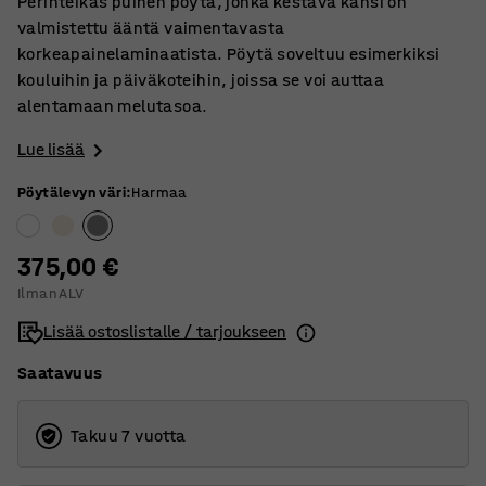
Perinteikäs puinen pöytä, jonka kestävä kansi on
valmistettu ääntä vaimentavasta
korkeapainelaminaatista. Pöytä soveltuu esimerkiksi
kouluihin ja päiväkoteihin, joissa se voi auttaa
alentamaan melutasoa.
Lue lisää
Pöytälevyn väri
:
Harmaa
375,00 €
Ilman ALV
Lisää ostoslistalle / tarjoukseen
Saatavuus
Takuu 7 vuotta