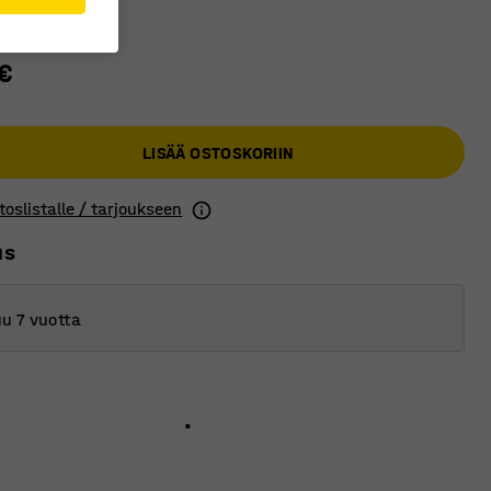
€
LISÄÄ OSTOSKORIIN
toslistalle / tarjoukseen
us
u 7 vuotta