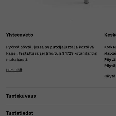
Yhteenveto
Kesk
Pyöreä pöytä, jossa on putkijalusta ja kestävä
Korke
kansi. Testattu ja sertifioitu EN 1729 -standardin
Halkai
mukaisesti.
Pöytä
Pöytä
Lue lisää
Näytä 
Tuotekuvaus
Vankka BORÅS PLUS kestää kovaa käyttöä kouluissa ja päivä
Tuotetiedot
oppilaitoskäyttöön tarkoitettuja kalusteita koskevan eu