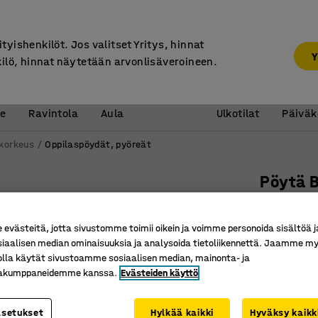
7 vuoden takuu
ityishenkilöt. Jos valitset Yritys, hinnat
Y
kilö, hinnat näytetään arvonlisäveroineen.
Vastaanotto &
Koulu 
e
Ravintola
Aula
Ulkotilat
Päiväk
 korkeus
Oppilaspöydät, pyöreät
Pöytä 
Ø1200x90
Tuotenume
västeitä, jotta sivustomme toimii oikein ja voimme personoida sisältöä j
siaalisen median ominaisuuksia ja analysoida tietoliikennettä. Jaamme my
Korkeapa
olla käytät sivustoamme sosiaalisen median, mainonta- ja
Kestävä 
kakumppaneidemme kanssa.
Evästeiden käyttö
EN 1729 -
asetukset
Hylkää kaikki
Hyväksy kaikk
Jalustan vär