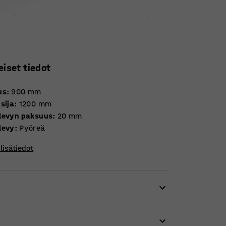
eiset tiedot
us
:
900
mm
sija
:
1200
mm
levyn paksuus
:
20
mm
levy
:
Pyöreä
lisätiedot
kodeissa. Se on testattu ja sertifioitu
rooppalaisen EN 1729 -standardin mukaan.