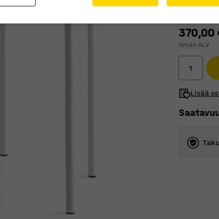
370,00 
Ilman ALV
Lisää os
Saatavu
Taku