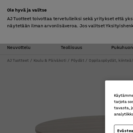
Ilman ALV
Ole hyvä ja valitse
AJ Tuotteet toivottaa tervetulleiksi sekä yritykset että yks
näytetään ilman arvonlisäveroa. Jos valitset Yksityishen
Toimisto &
Varasto &
Neuvottelu
Teollisuus
Pukuhuon
AJ Tuotteet
Koulu & Päiväkoti
Pöydät
Oppilaspöydät, kiinteä
Käytämme e
tarjota so
tavasta, j
analytiik
Eväste