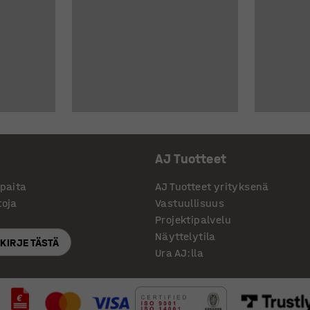
AJ Tuotteet
ppaita
AJ Tuotteet yrityksenä
toja
Vastuullisuus
Projektipalvelu
Näyttelytila
SKIRJE TÄSTÄ
Ura AJ:lla