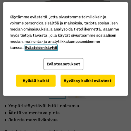
Käytämme evästeitä, jotta sivustomme toimii oikein ja
voimme personoida sisältöä ja mainoksia, tarjota sosiaalisen
median ominaisuuksia ja analysoida tietoliikennettä. Jaamme
myös tietoja tavasta, jolla käytät sivustoamme sosiaalisen
median, mainonta- ja analytiikkakumppaneidemme
kanssa.
Evästeiden käyttö
Evästeasetukset
Hylkää kaikki
Hyväksy kaikki evästeet
Ympäristöystävällistä linoleumia
Ääntä vaimentava pinta
Jalusta massiivikoivua