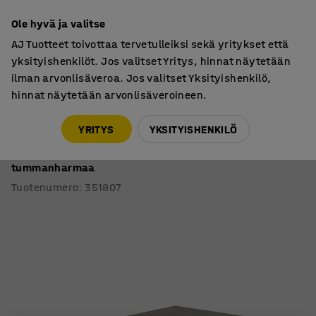
30 päivän palautusoikeus
Ole hyvä ja valitse
AJ Tuotteet toivottaa tervetulleiksi sekä yritykset että
yksityishenkilöt. Jos valitset Yritys, hinnat näytetään
ilman arvonlisäveroa. Jos valitset Yksityishenkilö,
hinnat näytetään arvonlisäveroineen.
Oppilaspöydät, kiinteä korkeus
Oppilaspöydät, suorakulmaiset
YRITYS
YKSITYISHENKILÖ
Pöytä DECIBEL
1200x800x590 mm, ääntä vaimentava linoleumi,
tummanharmaa
Tuotenumero
:
351807