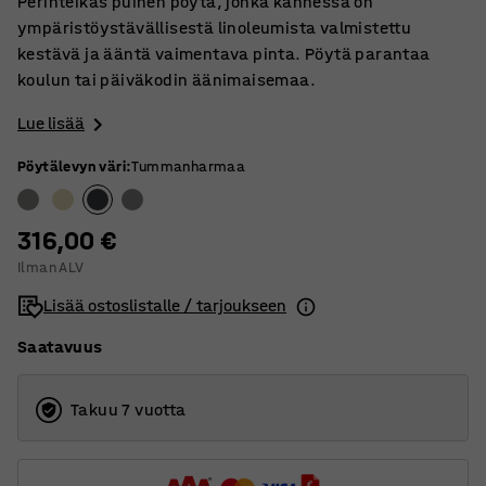
Perinteikäs puinen pöytä, jonka kannessa on
ympäristöystävällisestä linoleumista valmistettu
kestävä ja ääntä vaimentava pinta. Pöytä parantaa
koulun tai päiväkodin äänimaisemaa.
Lue lisää
Pöytälevyn väri
:
Tummanharmaa
316,00 €
Ilman ALV
Lisää ostoslistalle / tarjoukseen
Saatavuus
Takuu 7 vuotta