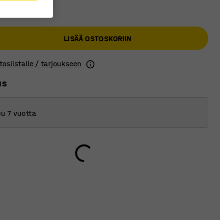
 €
LISÄÄ OSTOSKORIIN
toslistalle / tarjoukseen
us
u 7 vuotta