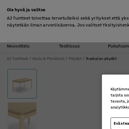
Ilman ALV
Ole hyvä ja valitse
AJ Tuotteet toivottaa tervetulleiksi sekä yritykset että yks
näytetään ilman arvonlisäveroa. Jos valitset Yksityishen
Toimisto &
Varasto &
Neuvottelu
Teollisuus
Pukuhuon
AJ Tuotteet
Koulu & Päiväkoti
Pöydät
Ruokalan pöydät
Käytämme e
tarjota so
tavasta, j
analytiik
Eväste