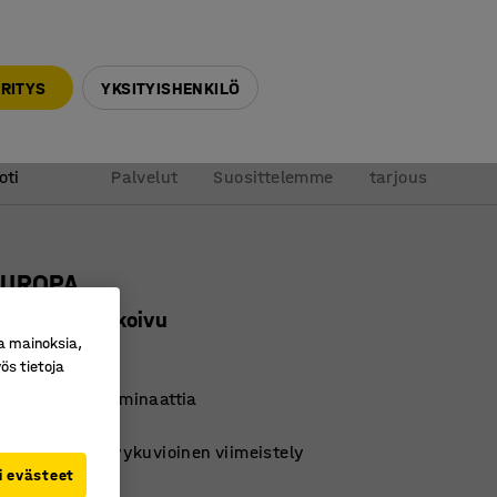
010 32 888 50
info@ajtuotteet.fi
RITYS
YKSITYISHENKILÖ
&
Pyydä
oti
Palvelut
Suosittelemme
tarjous
EUROPA
0x720 mm, koivu
a mainoksia,
ro
:
350512
ös tietoja
 korkeapainelaminaattia
en runko
y, jossa puunsyykuvioinen viimeistely
i evästeet