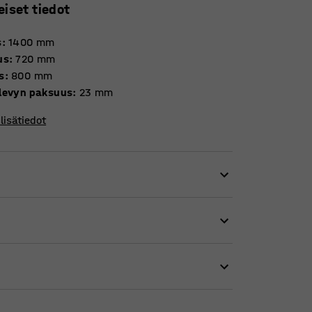
eiset tiedot
s
:
1400
mm
us
:
720
mm
s
:
800
mm
levyn paksuus
:
23
mm
lisätiedot
töissä, kuten taukotilassa, kokoushuoneessa
 useimpiin ympäristöihin.
jykevätekoinen ja tehty umpipuusta.
a, kestävä ja helppohoitoinen ja jonka voi
syykuvioinen viimeistely.