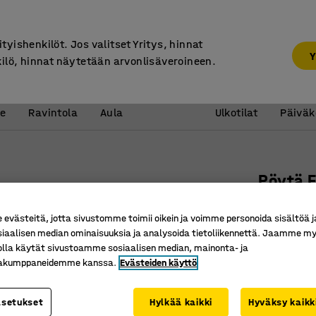
30 päivän palautusoikeus
ityishenkilöt. Jos valitset Yritys, hinnat
Y
kilö, hinnat näytetään arvonlisäveroineen.
Vastaanotto &
Koulu 
e
Ravintola
Aula
Ulkotilat
Päiväk
Pöytä 
1400x80
västeitä, jotta sivustomme toimii oikein ja voimme personoida sisältöä j
Tuotenume
siaalisen median ominaisuuksia ja analysoida tietoliikennettä. Jaamme my
olla käytät sivustoamme sosiaalisen median, mainonta- ja
Kestävää
kakumppaneidemme kanssa.
Evästeiden käyttö
Umpipuin
Pöytälev
asetukset
Hylkää kaikki
Hyväksy kaikk