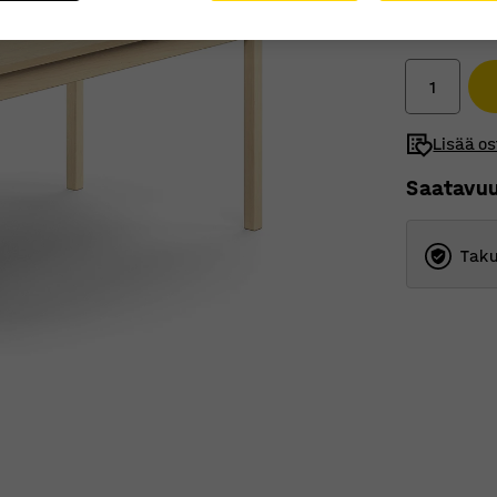
332,00
Ilman ALV
Lisää os
Saatavu
Taku