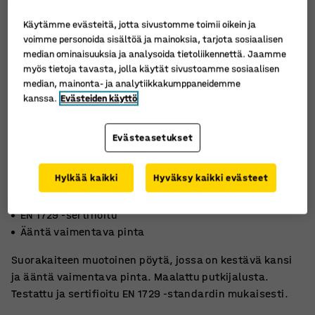
Käytämme evästeitä, jotta sivustomme toimii oikein ja
voimme personoida sisältöä ja mainoksia, tarjota sosiaalisen
median ominaisuuksia ja analysoida tietoliikennettä. Jaamme
myös tietoja tavasta, jolla käytät sivustoamme sosiaalisen
median, mainonta- ja analytiikkakumppaneidemme
kanssa.
Evästeiden käyttö
Evästeasetukset
Hylkää kaikki
Hyväksy kaikki evästeet
Kestävää korkeapainelaminaattia
EN 1729 -sertifioitu
Ääntä vaimentava pinta
Suorakaiteen muotoinen pöytä, jossa on kestävä kansi
ja ääntä vaimentava pinta. Maalattu putkijalusta.
Testattu ja sertifioitu EN 1729 -standardin mukaisesti.