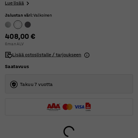
Lue lisää
Jalustan väri
:
Valkoinen
408,00 €
Ilman ALV
Lisää ostoslistalle / tarjoukseen
Saatavuus
Takuu 7 vuotta