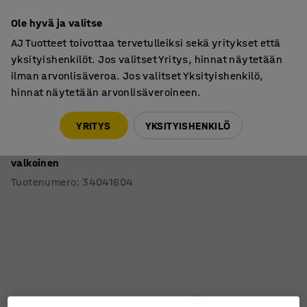
7 vuoden takuu
Ole hyvä ja valitse
AJ Tuotteet toivottaa tervetulleiksi sekä yritykset että
yksityishenkilöt. Jos valitset Yritys, hinnat näytetään
ilman arvonlisäveroa. Jos valitset Yksityishenkilö,
hinnat näytetään arvonlisäveroineen.
Oppilaspöydät, kiinteä korkeus
Oppilaspöydät, suorakulmaiset
YRITYS
YKSITYISHENKILÖ
Pöytä SONITUS PLUS
1800x800x760 mm, korkeapainelaminaatti HPL, saarni,
valkoinen
Tuotenumero
:
34041604