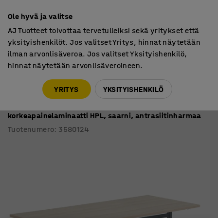
7 vuoden takuu
Ole hyvä ja valitse
AJ Tuotteet toivottaa tervetulleiksi sekä yritykset että
yksityishenkilöt. Jos valitset Yritys, hinnat näytetään
ilman arvonlisäveroa. Jos valitset Yksityishenkilö,
hinnat näytetään arvonlisäveroineen.
Oppilaspöydät, kiinteä korkeus
Oppilaspöydät, suorakulmaiset
YRITYS
YKSITYISHENKILÖ
Pöytä PLURAL PLUS
1800x800x720 mm, ääntä vaimentava
korkeapainelaminaatti HPL, saarni, antrasiitinharmaa
Tuotenumero
:
3580124