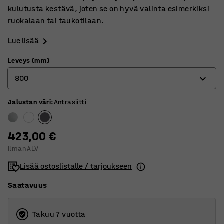
kulutusta kestävä, joten se on hyvä valinta esimerkiksi
ruokalaan tai taukotilaan.
Lue lisää
Leveys (mm)
800
Jalustan väri
:
Antrasiitti
700
800
423,00 €
Ilman ALV
Lisää ostoslistalle / tarjoukseen
Saatavuus
Takuu 7 vuotta