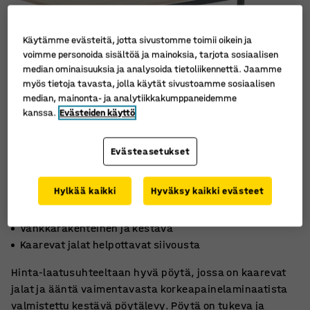
Käytämme evästeitä, jotta sivustomme toimii oikein ja
voimme personoida sisältöä ja mainoksia, tarjota sosiaalisen
median ominaisuuksia ja analysoida tietoliikennettä. Jaamme
myös tietoja tavasta, jolla käytät sivustoamme sosiaalisen
median, mainonta- ja analytiikkakumppaneidemme
kanssa.
Evästeiden käyttö
Evästeasetukset
Hylkää kaikki
Hyväksy kaikki evästeet
Kestävä, ääntä vaimentava korkeapainelaminaatti
HPL-pöytälevy
Vankkarakenteinen ja kestävä
Kaarevat jalat helpottavat siivousta
Hinta-laatusuhteeltaan hyvä pöytä, jossa on kaarevat
jalat ja ääntä vaimentavasta korkeapainelaminaatista
valmistettu kestävä pöytälevy. Pöytä on tukeva ja