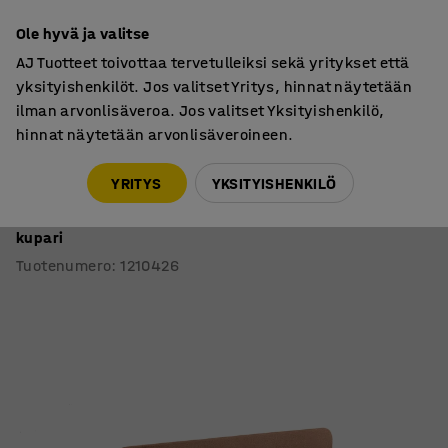
7 vuoden takuu
Ole hyvä ja valitse
AJ Tuotteet toivottaa tervetulleiksi sekä yritykset että
yksityishenkilöt. Jos valitset Yritys, hinnat näytetään
ilman arvonlisäveroa. Jos valitset Yksityishenkilö,
hinnat näytetään arvonlisäveroineen.
Akustiikkatuotteet ja toimistosermit
Pöytäsermit
YRITYS
YKSITYISHENKILÖ
Pöytäsermi ZONE
Valkoiset kiinnikkeet, 1400x650x30 mm, kangas Rivet,
kupari
Tuotenumero
:
1210426