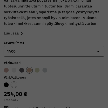
Ääntä vaimentava pöytäsermi, joka on AJ:n oman
tuotesuunnittelutiimin tuotantoa. Sermi parantaa
merkittävästi ääniympäristöä ja tarjoaa yksityisyyttä
työpisteellä, joten se sopii hyvin toimistoon. Mukana
tulee kiinnikkeet sermin pöytälevykiinnitystä varten.
Lue lisää
Leveys (mm)
1400
Väri
:
Kupari
600
800
Väri
:
Valkoinen
1000
1200
254,00 €
Ilman ALV
1400