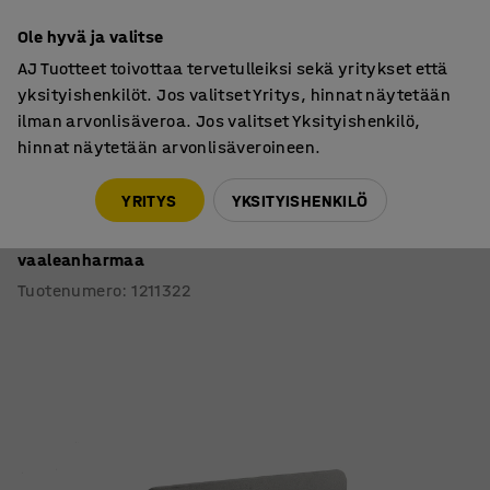
7 vuoden takuu
Ole hyvä ja valitse
AJ Tuotteet toivottaa tervetulleiksi sekä yritykset että
yksityishenkilöt. Jos valitset Yritys, hinnat näytetään
ilman arvonlisäveroa. Jos valitset Yksityishenkilö,
hinnat näytetään arvonlisäveroineen.
Akustiikkatuotteet ja toimistosermit
Pöytäsermit
YRITYS
YKSITYISHENKILÖ
Pöytäsermi ZONE
Valkoiset kiinnikkeet, 1200x650x30 mm, kangas Hush,
vaaleanharmaa
Tuotenumero
:
1211322