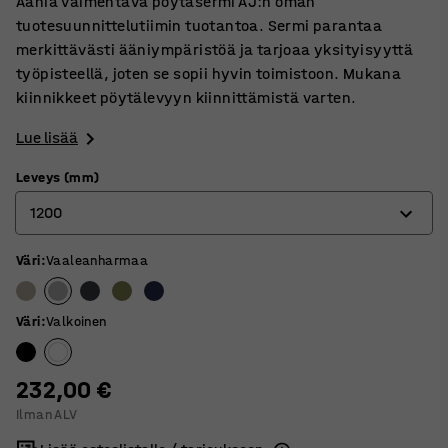
Ääniä vaimentava pöytäsermi AJ:n oman
tuotesuunnittelutiimin tuotantoa. Sermi parantaa
merkittävästi ääniympäristöä ja tarjoaa yksityisyyttä
työpisteellä, joten se sopii hyvin toimistoon. Mukana
kiinnikkeet pöytälevyyn kiinnittämistä varten.
Lue lisää
Leveys (mm)
1200
Väri
:
Vaaleanharmaa
600
800
Väri
:
Valkoinen
1000
1200
232,00 €
Ilman ALV
1400