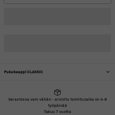
2
3
4
Pukukaappi CLASSIC
Tuotekuvaus
Varastossa vain vähän – arvioitu toimitusaika on 4
8
‑
Laadukas pukukaappi, joka on mahdollista muokata
työpäivää
moniin eri tarpeisiin. Kaapit on valmistettu tukevasta,
Takuu 7 vuotta
kokonaan hitsatusta teräslevystä. Pinta on