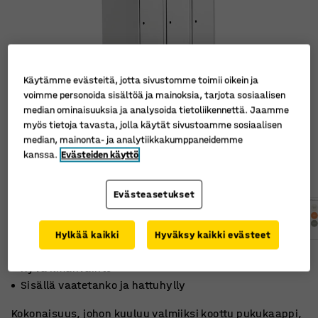
Käytämme evästeitä, jotta sivustomme toimii oikein ja
voimme personoida sisältöä ja mainoksia, tarjota sosiaalisen
median ominaisuuksia ja analysoida tietoliikennettä. Jaamme
myös tietoja tavasta, jolla käytät sivustoamme sosiaalisen
median, mainonta- ja analytiikkakumppaneidemme
kanssa.
Evästeiden käyttö
Evästeasetukset
Hylkää kaikki
Hyväksy kaikki evästeet
Viisto katto
Hyvä ilmanvaihto
Sisällä vaatetanko ja hattuhylly
Kokonaisuus, johon kuuluu valmiiksi koottu pukukaappi,