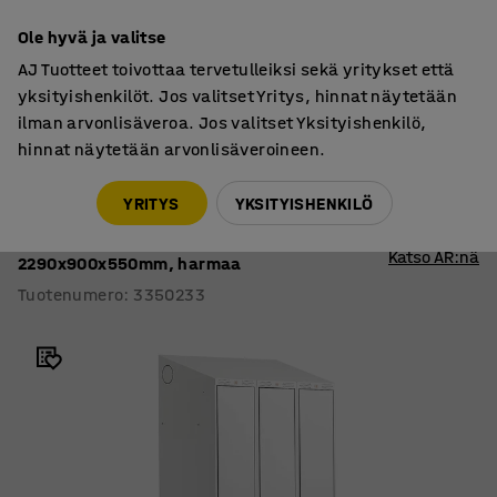
7 vuoden takuu
Ole hyvä ja valitse
AJ Tuotteet toivottaa tervetulleiksi sekä yritykset että
yksityishenkilöt. Jos valitset Yritys, hinnat näytetään
ilman arvonlisäveroa. Jos valitset Yksityishenkilö,
hinnat näytetään arvonlisäveroineen.
CCC
CCCA
YRITYS
YKSITYISHENKILÖ
Pukukaappi CLASSIC
Penkki, viisto katto, 3 osaa,
Katso AR:nä
2290x900x550mm, harmaa
Tuotenumero
:
3350233