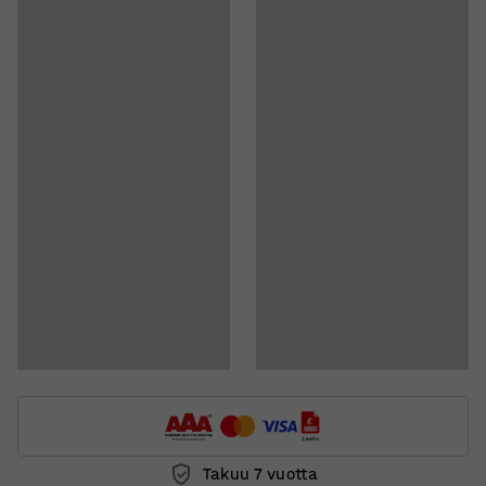
Katso tuotetta 3D:nä
Asiakirjat
Lataa kokoamisohjeet
Lataa hoito-ohjeet
Takuu 7 vuotta