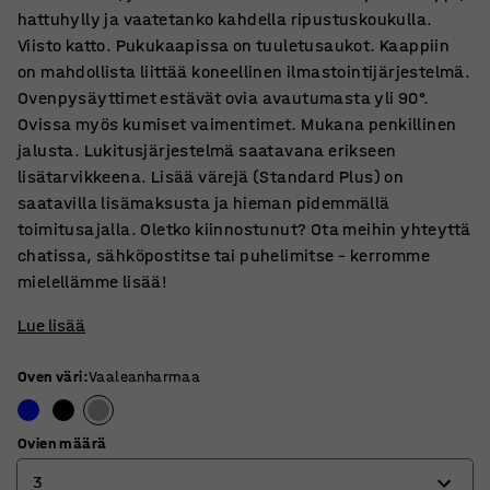
hattuhylly ja vaatetanko kahdella ripustuskoukulla.
Viisto katto. Pukukaapissa on tuuletusaukot. Kaappiin
on mahdollista liittää koneellinen ilmastointijärjestelmä.
Ovenpysäyttimet estävät ovia avautumasta yli 90°.
Ovissa myös kumiset vaimentimet. Mukana penkillinen
jalusta. Lukitusjärjestelmä saatavana erikseen
lisätarvikkeena. Lisää värejä (Standard Plus) on
saatavilla lisämaksusta ja hieman pidemmällä
toimitusajalla. Oletko kiinnostunut? Ota meihin yhteyttä
chatissa, sähköpostitse tai puhelimitse – kerromme
mielellämme lisää!
Lue lisää
Oven väri
:
Vaaleanharmaa
Ovien määrä
3