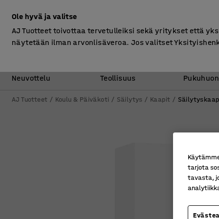
Ilman ALV
Ole hyvä ja valitse
AJ Tuotteet toivottaa tervetulleiksi sekä yritykset että yks
näytetään ilman arvonlisäveroa. Jos valitset Yksityishen
Toimisto &
Varasto &
Neuvottelu
Teollisuus
Pukuhuon
AJ Tuotteet
Koulu & Päiväkoti
Säilytys
Kaapit
Säilytyskaap
Käytämme e
tarjota so
tavasta, j
analytiik
Eväste