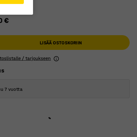
0 €
LISÄÄ OSTOSKORIIN
toslistalle / tarjoukseen
us
u 7 vuotta