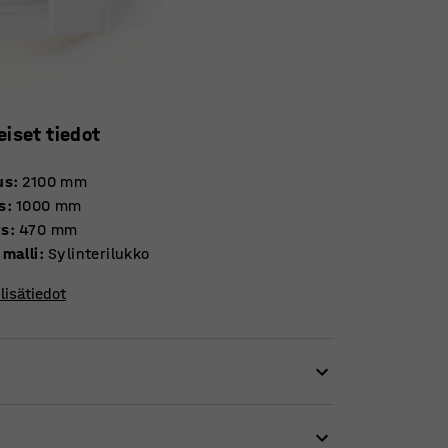
eiset tiedot
us
:
2100
mm
s
:
1000
mm
ys
:
470
mm
 malli
:
Sylinterilukko
lisätiedot
appi, joka on suunniteltu kestämään
ii tarvikkeiden ja työkalujen säilyttämiseen