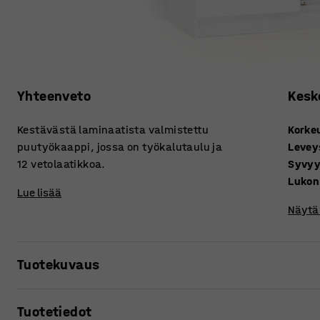
Yhteenveto
Kesk
Kestävästä laminaatista valmistettu
Korke
puutyökaappi, jossa on työkalutaulu ja
Levey
12 vetolaatikkoa.
Syvy
Lukon
Lue lisää
Näytä 
Tuotekuvaus
Vankkarakenteinen ja kovaa kulutusta kestävä säilytyska
Tuotetiedot
vaativaa ympäristöä ja säilytystarvetta. Puutyökaappi sop