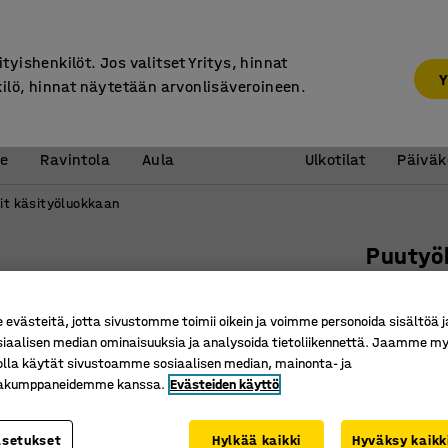
7 vuoden takuu
ityishenkilöt. Jos valitset Yritys, hinnat
Y
kilö, hinnat näytetään arvonlisäveroineen.
Vastaanotto &
Koulu 
e
Ravintola
Aula
Ulkotilat
Päiväk
it käsityöluokkaan
Puutyö
1000x47
Tuotenume
västeitä, jotta sivustomme toimii oikein ja voimme personoida sisältöä j
siaalisen median ominaisuuksia ja analysoida tietoliikennettä. Jaamme my
Pehmeäst
olla käytät sivustoamme sosiaalisen median, mainonta- ja
Työkalut
kakumppaneidemme kanssa.
Evästeiden käyttö
12 vetola
asetukset
Hylkää kaikki
Hyväksy kaikk
Väri
:
Valkoin