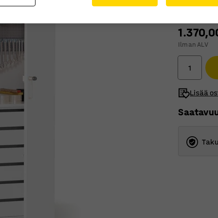
1.370,0
Ilman ALV
Lisää os
Saatavu
Taku