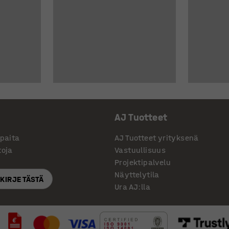
AJ Tuotteet
ppaita
AJ Tuotteet yrityksenä
toja
Vastuullisuus
Projektipalvelu
Näyttelytila
SKIRJE TÄSTÄ
Ura AJ:lla