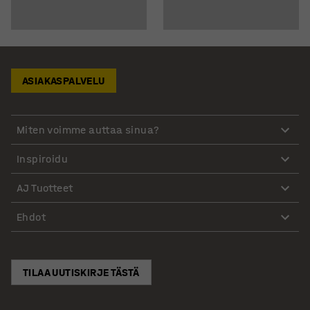
ASIAKASPALVELU
Miten voimme auttaa sinua?
Inspiroidu
AJ Tuotteet
Ehdot
TILAA UUTISKIRJE TÄSTÄ