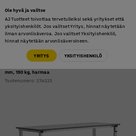
7 vuoden takuu
Ole hyvä ja valitse
AJ Tuotteet toivottaa tervetulleiksi sekä yritykset että
yksityishenkilöt. Jos valitset Yritys, hinnat näytetään
ilman arvonlisäveroa. Jos valitset Yksityishenkilö,
hinnat näytetään arvonlisäveroineen.
Teollisuuspöydät
Teollisuuspöydät, pyörälliset
YRITYS
YKSITYISHENKILÖ
Teollisuuspöytä MOTION
Pyörät, manuaalisesti korkeussäädettävä, 2000x800
mm, 150 kg, harmaa
Tuotenumero
:
274223