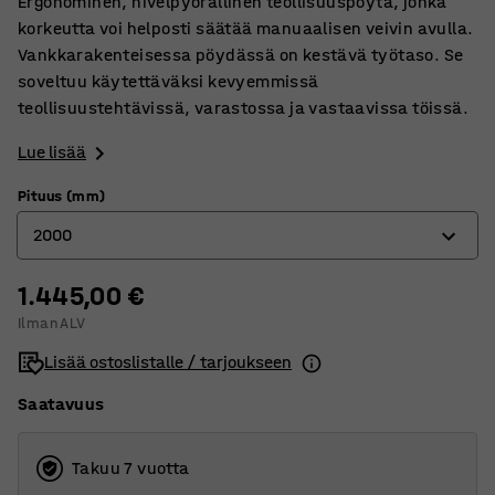
Ergonominen, nivelpyörällinen teollisuuspöytä, jonka
korkeutta voi helposti säätää manuaalisen veivin avulla.
Vankkarakenteisessa pöydässä on kestävä työtaso. Se
soveltuu käytettäväksi kevyemmissä
teollisuustehtävissä, varastossa ja vastaavissa töissä.
Lue lisää
Pituus (mm)
2000
1.445,00 €
1200
Ilman ALV
1500
Lisää ostoslistalle / tarjoukseen
2000
Saatavuus
Takuu 7 vuotta