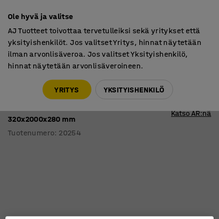
7 vuoden takuu
Ole hyvä ja valitse
AJ Tuotteet toivottaa tervetulleiksi sekä yritykset että
yksityishenkilöt. Jos valitset Yritys, hinnat näytetään
ilman arvonlisäveroa. Jos valitset Yksityishenkilö,
hinnat näytetään arvonlisäveroineen.
Polkupyörien pysäköinti
Pyörätelineet
YRITYS
YKSITYISHENKILÖ
Pyöräteline seinään viidelle pyörälle
BERNARD
Katso AR:nä
320x2000x280 mm
Tuotenumero
:
20254