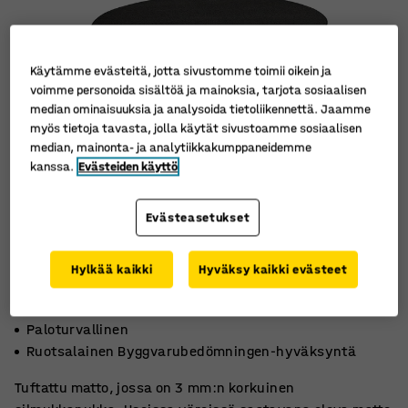
Käytämme evästeitä, jotta sivustomme toimii oikein ja
voimme personoida sisältöä ja mainoksia, tarjota sosiaalisen
median ominaisuuksia ja analysoida tietoliikennettä. Jaamme
myös tietoja tavasta, jolla käytät sivustoamme sosiaalisen
median, mainonta- ja analytiikkakumppaneidemme
kanssa.
Evästeiden käyttö
Evästeasetukset
Hylkää kaikki
Hyväksy kaikki evästeet
100 % polyamidia
Paloturvallinen
Ruotsalainen Byggvarubedömningen-hyväksyntä
Tuftattu matto, jossa on 3 mm:n korkuinen