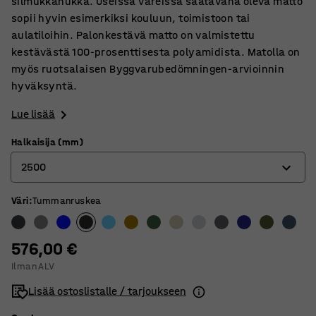
silmukkanukka. Useissa väreissä saatavana oleva matto
sopii hyvin esimerkiksi kouluun, toimistoon tai
aulatiloihin. Palonkestävä matto on valmistettu
kestävästä 100-prosenttisesta polyamidista. Matolla on
myös ruotsalaisen Byggvarubedömningen-arvioinnin
hyväksyntä.
Lue lisää
Halkaisija (mm)
2500
Väri
:
Tummanruskea
2000
2500
576,00 €
3000
Ilman ALV
3500
Lisää ostoslistalle / tarjoukseen