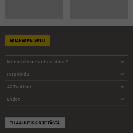
ASIAKASPALVELU
Miten voimme auttaa sinua?
Inspiroidu
AJ Tuotteet
Ehdot
TILAA UUTISKIRJE TÄSTÄ