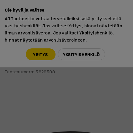
7 vuoden takuu
Ole hyvä ja valitse
AJ Tuotteet toivottaa tervetulleiksi sekä yritykset että
yksityishenkilöt. Jos valitset Yritys, hinnat näytetään
ilman arvonlisäveroa. Jos valitset Yksityishenkilö,
hinnat näytetään arvonlisäveroineen.
Matot
Lasten matot
YRITYS
YKSITYISHENKILÖ
Pyöreä matto ADAM
Ø 2500 mm, tummanruskea
Tuotenumero
:
3826508