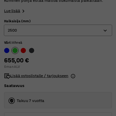
Kuminen pohja estää mattoa liukumasta paikaltaan.
Lue lisää
Halkaisija (mm)
2500
Väri
:
Vihreä
1500
2000
655,00 €
2500
Ilman ALV
3000
Lisää ostoslistalle / tarjoukseen
4000
Saatavuus
Takuu 7 vuotta