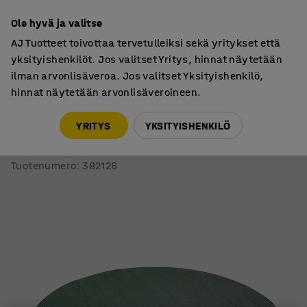
7 vuoden takuu
Ole hyvä ja valitse
AJ Tuotteet toivottaa tervetulleiksi sekä yritykset että
yksityishenkilöt. Jos valitset Yritys, hinnat näytetään
ilman arvonlisäveroa. Jos valitset Yksityishenkilö,
hinnat näytetään arvonlisäveroineen.
Matot
Lasten matot
YRITYS
YKSITYISHENKILÖ
Pyöreä matto KALLE
Ø2500 mm, vihreä
Tuotenumero
:
382126