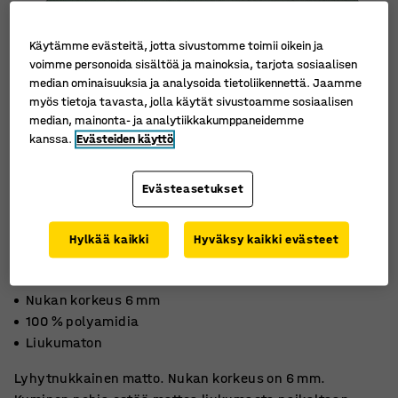
Käytämme evästeitä, jotta sivustomme toimii oikein ja
voimme personoida sisältöä ja mainoksia, tarjota sosiaalisen
median ominaisuuksia ja analysoida tietoliikennettä. Jaamme
myös tietoja tavasta, jolla käytät sivustoamme sosiaalisen
median, mainonta- ja analytiikkakumppaneidemme
kanssa.
Evästeiden käyttö
Evästeasetukset
Hylkää kaikki
Hyväksy kaikki evästeet
Nukan korkeus 6 mm
100 % polyamidia
Liukumaton
Lyhytnukkainen matto. Nukan korkeus on 6 mm.