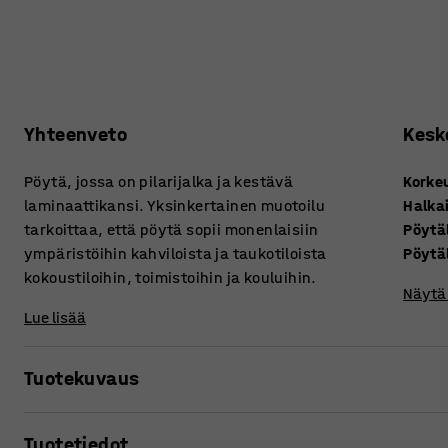
Yhteenveto
Kesk
Pöytä, jossa on pilarijalka ja kestävä
Korke
laminaattikansi. Yksinkertainen muotoilu
Halkai
tarkoittaa, että pöytä sopii monenlaisiin
Pöytä
ympäristöihin kahviloista ja taukotiloista
Pöytä
kokoustiloihin, toimistoihin ja kouluihin.
Näytä 
Lue lisää
Tuotekuvaus
Tässä pöydässä yhdistyy klassinen muotoilu ja kestävyys,
Tuotetiedot
kokoustiloihin sekä pienryhmiin ja koulujen yhteisiin tiloih