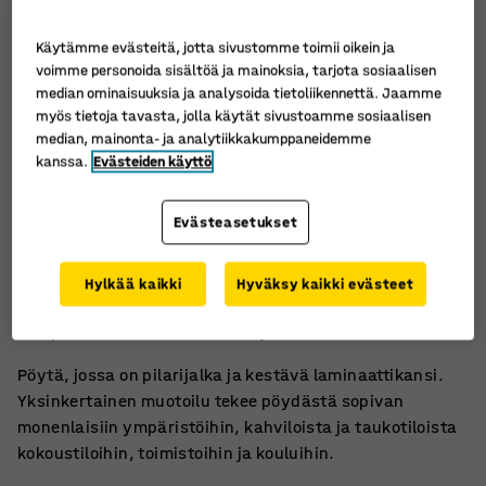
Käytämme evästeitä, jotta sivustomme toimii oikein ja
voimme personoida sisältöä ja mainoksia, tarjota sosiaalisen
median ominaisuuksia ja analysoida tietoliikennettä. Jaamme
myös tietoja tavasta, jolla käytät sivustoamme sosiaalisen
median, mainonta- ja analytiikkakumppaneidemme
kanssa.
Evästeiden käyttö
Evästeasetukset
Tyylikäs ja helppohoitoinen
Hylkää kaikki
Hyväksy kaikki evästeet
Monipuolinen ja kestävä pöytäkalustesarja
Sopii kokouksiin, ruokaloihin ja sosiaalisiin tiloihin
Pöytä, jossa on pilarijalka ja kestävä laminaattikansi.
Yksinkertainen muotoilu tekee pöydästä sopivan
monenlaisiin ympäristöihin, kahviloista ja taukotiloista
kokoustiloihin, toimistoihin ja kouluihin.