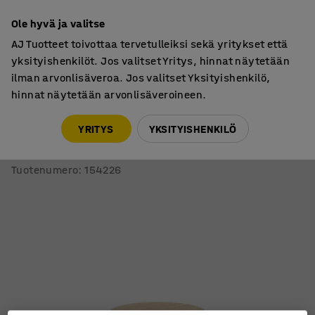
7 vuoden takuu
Ole hyvä ja valitse
AJ Tuotteet toivottaa tervetulleiksi sekä yritykset että
yksityishenkilöt. Jos valitset Yritys, hinnat näytetään
ilman arvonlisäveroa. Jos valitset Yksityishenkilö,
hinnat näytetään arvonlisäveroineen.
Pöydät
Ravintolapöydät
YRITYS
YKSITYISHENKILÖ
Pyöreä pöytä VERTICUS
Ø900x720 mm, tammi/hopea
Tuotenumero
:
154226