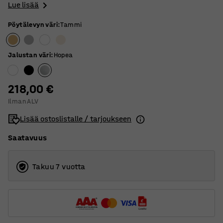
Lue lisää
Pöytälevyn väri
:
Tammi
Jalustan väri
:
Hopea
218,00 €
Ilman ALV
Lisää ostoslistalle / tarjoukseen
Saatavuus
Takuu 7 vuotta