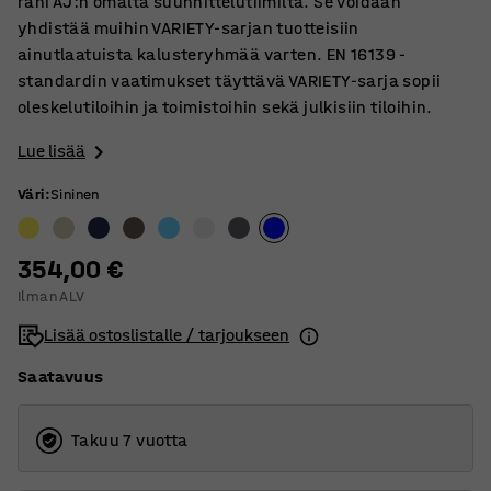
rahi AJ:n omalta suunnittelutiimiltä. Se voidaan
yhdistää muihin VARIETY-sarjan tuotteisiin
ainutlaatuista kalusteryhmää varten. EN 16139 -
standardin vaatimukset täyttävä VARIETY-sarja sopii
oleskelutiloihin ja toimistoihin sekä julkisiin tiloihin.
Lue lisää
Väri
:
Sininen
354,00 €
Ilman ALV
Lisää ostoslistalle / tarjoukseen
Saatavuus
Takuu 7 vuotta