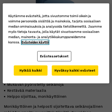
Käytämme evästeitä, jotta sivustomme toimii oikein ja
voimme personoida sisältöä ja mainoksia, tarjota sosiaalisen
median ominaisuuksia ja analysoida tietoliikennettä. Jaamme
myös tietoja tavasta, jolla käytät sivustoamme sosiaalisen
median, mainonta- ja analytiikkakumppaneidemme
kanssa.
Evästeiden käyttö
Evästeasetukset
Hylkää kaikki
Hyväksy kaikki evästeet
Mukavan pyöristetty selkänoja
Kestävää materiaalia
Helppo sijoittaa, monikäyttöinen
Monikäyttöinen ja helposti sijoitettava selkänojallinen