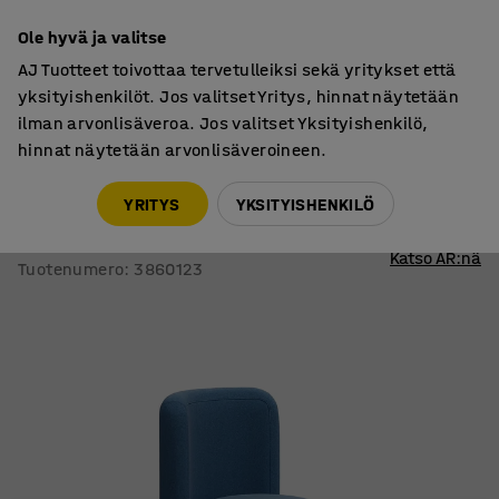
7 vuoden takuu
Ole hyvä ja valitse
AJ Tuotteet toivottaa tervetulleiksi sekä yritykset että
yksityishenkilöt. Jos valitset Yritys, hinnat näytetään
ilman arvonlisäveroa. Jos valitset Yksityishenkilö,
hinnat näytetään arvonlisäveroineen.
Tuolit
Pouf-rahit
YRITYS
YKSITYISHENKILÖ
Rahi VARIETY
Selkänojallinen, kangas Pod CS, sininen
Katso AR:nä
Tuotenumero
:
3860123