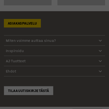
ASIAKASPALVELU
Miten voimme auttaa sinua?
Inspiroidu
AJ Tuotteet
Ehdot
TILAA UUTISKIRJE TÄSTÄ