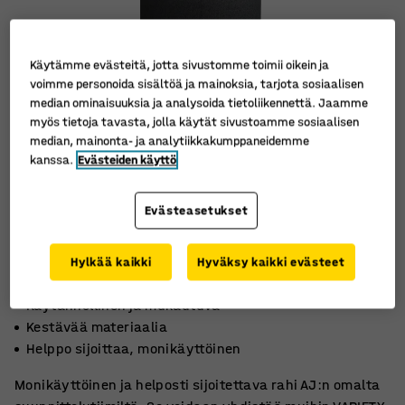
Käytämme evästeitä, jotta sivustomme toimii oikein ja
voimme personoida sisältöä ja mainoksia, tarjota sosiaalisen
median ominaisuuksia ja analysoida tietoliikennettä. Jaamme
myös tietoja tavasta, jolla käytät sivustoamme sosiaalisen
median, mainonta- ja analytiikkakumppaneidemme
kanssa.
Evästeiden käyttö
Evästeasetukset
Hylkää kaikki
Hyväksy kaikki evästeet
Käytännöllinen ja mukautuva
Kestävää materiaalia
Helppo sijoittaa, monikäyttöinen
Monikäyttöinen ja helposti sijoitettava rahi AJ:n omalta