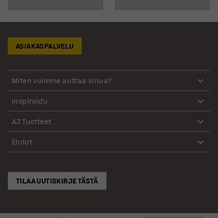
ASIAKASPALVELU
Miten voimme auttaa sinua?
Inspiroidu
AJ Tuotteet
Ehdot
TILAA UUTISKIRJE TÄSTÄ