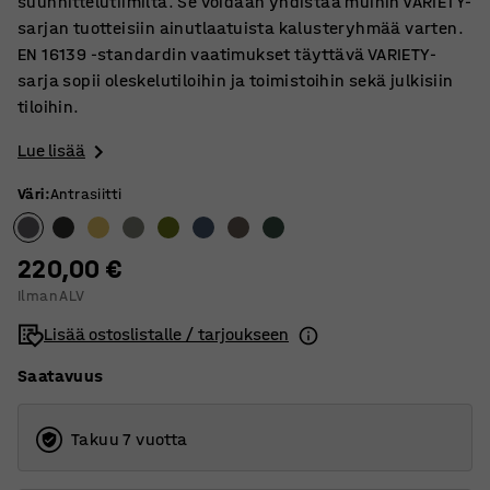
suunnittelutiimiltä. Se voidaan yhdistää muihin VARIETY-
sarjan tuotteisiin ainutlaatuista kalusteryhmää varten.
EN 16139 -standardin vaatimukset täyttävä VARIETY-
sarja sopii oleskelutiloihin ja toimistoihin sekä julkisiin
tiloihin.
Lue lisää
Väri
:
Antrasiitti
220,00 €
Ilman ALV
Lisää ostoslistalle / tarjoukseen
Saatavuus
Takuu 7 vuotta