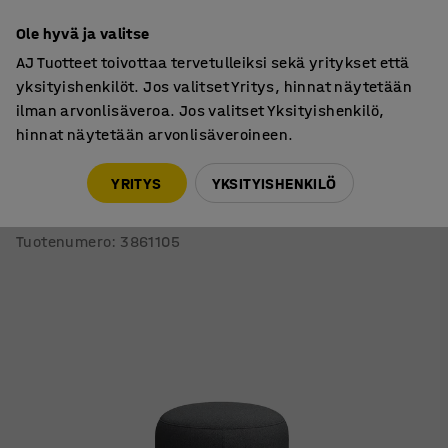
7 vuoden takuu
Ole hyvä ja valitse
AJ Tuotteet toivottaa tervetulleiksi sekä yritykset että
yksityishenkilöt. Jos valitset Yritys, hinnat näytetään
ilman arvonlisäveroa. Jos valitset Yksityishenkilö,
hinnat näytetään arvonlisäveroineen.
Tuolit
Pouf-rahit
YRITYS
YKSITYISHENKILÖ
Rahi VARIETY
Kangas Blues CSII, antrasiitinharmaa
Tuotenumero
:
3861105