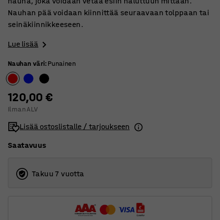
nauha, joka voidaan vetää esiin haluttuun mittaan.
Nauhan pää voidaan kiinnittää seuraavaan tolppaan tai
seinäkiinnikkeeseen.
Lue lisää
Nauhan väri
:
Punainen
120,00 €
Ilman ALV
Lisää ostoslistalle / tarjoukseen
Saatavuus
Takuu 7 vuotta