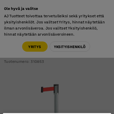
7 vuoden takuu
Ole hyvä ja valitse
AJ Tuotteet toivottaa tervetulleiksi sekä yritykset että
yksityishenkilöt. Jos valitset Yritys, hinnat näytetään
ilman arvonlisäveroa. Jos valitset Yksityishenkilö,
hinnat näytetään arvonlisäveroineen.
Kulunohjaus
Rajaustolpat
YRITYS
YKSITYISHENKILÖ
Rajaustolppa nauhalla
2000 mm, ruostumaton, punainen
Tuotenumero
:
310853