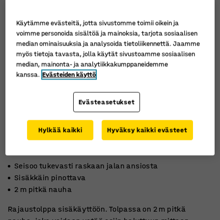
Käytämme evästeitä, jotta sivustomme toimii oikein ja
voimme personoida sisältöä ja mainoksia, tarjota sosiaalisen
median ominaisuuksia ja analysoida tietoliikennettä. Jaamme
myös tietoja tavasta, jolla käytät sivustoamme sosiaalisen
median, mainonta- ja analytiikkakumppaneidemme
kanssa.
Evästeiden käyttö
Evästeasetukset
Hylkää kaikki
Hyväksy kaikki evästeet
Seisoo tukevasti raskaan jalan ansiosta
Sisäkkäin pinottava
2 m pitkä nauha
Rajaustolppa sisäkäyttöön. Tolpassa on 2 m pitkä