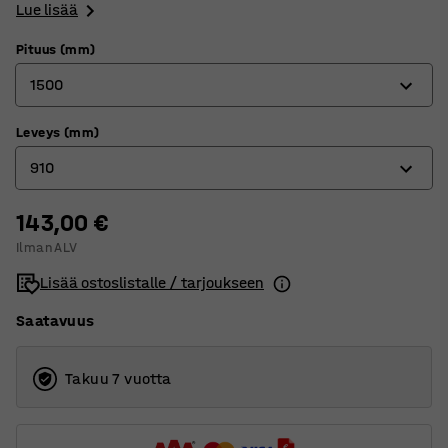
Lue lisää
Pituus (mm)
1500
Leveys (mm)
910
910
1500
3000
143,00 €
600
Ilman ALV
910
Lisää ostoslistalle / tarjoukseen
Saatavuus
Takuu 7 vuotta