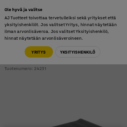
7 vuoden takuu
Ole hyvä ja valitse
AJ Tuotteet toivottaa tervetulleiksi sekä yritykset että
yksityishenkilöt. Jos valitset Yritys, hinnat näytetään
ilman arvonlisäveroa. Jos valitset Yksityishenkilö,
hinnat näytetään arvonlisäveroineen.
Teollisuusmatot
Työpistematot
YRITYS
YKSITYISHENKILÖ
Työpistematto SUPER
Rasitusta vähentävä, 1500x910 mm, musta
Tuotenumero
:
24231