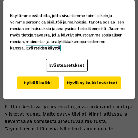
Käytämme evästeitä, jotta sivustomme toimii oikein ja
voimme personoida sisältöä ja mainoksia, tarjota sosiaalisen
median ominaisuuksia ja analysoida tietoliikennettä. Jaamme
myös tietoja tavasta, jolla käytät sivustoamme sosiaalisen
median, mainonta- ja analytiikkakumppaneidemme
kanssa.
Evästeiden käyttö
Evästeasetukset
Täydellinen työpajoille ja pakkausasemille
Hylkää kaikki
Hyväksy kaikki evästeet
Väsymystä estävä paksulla pehmusteella
Pysyy tiiviisti kiinni lattiassa
Erittäin kestävä työpistematto, jossa on kuvioitu pinta ja
viistetyt reunat. Matto pysyy tiiviisti kiinni lattiassa ja
lieventää seisomisesta aiheutuvaa rasitusta.
Täydellinen erittäin vaativille teollisuudenaloille.