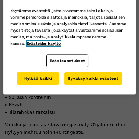
Käytämme evästeitä, jotta sivustomme toimii oikein ja
voimme personoida sisältöä ja mainoksia, tarjota sosiaalisen
median ominaisuuksia ja analysoida tietoliikennettä. Jaamme
myös tietoja tavasta, jolla käytät sivustoamme sosiaalisen
median, mainonta- ja analytiikkakumppaneidemme
kanssa.
Evästeiden käyttö
Evästeasetukset
Hylkää kaikki
Hyväksy kaikki evästeet
20 jalan kontteihin
Kevyt
Tilatehokas ratkaisu
Vankka ja tilaa säästävä rengashylly 20 jalan konttiin.
Hyllyyn mahtuu noin 140 rengasta.