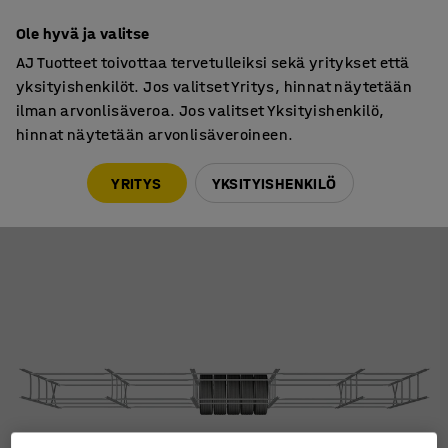
7 vuoden takuu
Ole hyvä ja valitse
AJ Tuotteet toivottaa tervetulleiksi sekä yritykset että
yksityishenkilöt. Jos valitset Yritys, hinnat näytetään
ilman arvonlisäveroa. Jos valitset Yksityishenkilö,
hinnat näytetään arvonlisäveroineen.
Hyllyt
Rengastelineet
YRITYS
YKSITYISHENKILÖ
Rengashylly 20-jalan kontille
Tuotenumero
:
217351