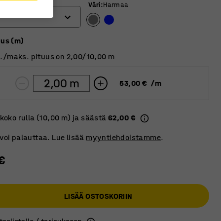
Väri
:
Harmaa
uus (m)
./maks. pituus on 2,00/10,00 m
53,00 €
/
m
 koko rulla (10,00 m) ja säästä
62,00 €
 voi palauttaa. Lue lisää
myyntiehdoistamme
.
€
LISÄÄ OSTOSKORIIN