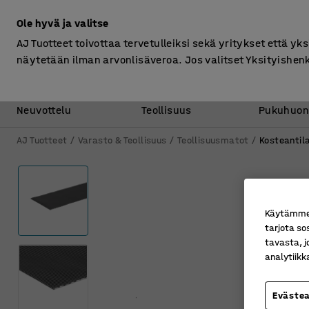
Ilman ALV
Ole hyvä ja valitse
AJ Tuotteet toivottaa tervetulleiksi sekä yritykset että yks
näytetään ilman arvonlisäveroa. Jos valitset Yksityishen
Toimisto &
Varasto &
Neuvottelu
Teollisuus
Pukuhuon
AJ Tuotteet
Varasto & Teollisuus
Teollisuusmatot
Kosteantil
Käytämme e
tarjota so
tavasta, j
analytiik
Eväste