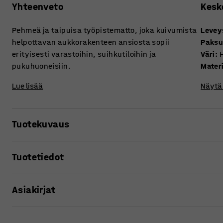
Yhteenveto
Kesk
Pehmeä ja taipuisa työpistematto, joka kuivumista
Levey
helpottavan aukkorakenteen ansiosta sopii
Paks
erityisesti varastoihin, suihkutiloihin ja
Väri
:
pukuhuoneisiin.
Materi
Lue lisää
Näytä 
Tuotekuvaus
Tässä märkähuonematossa on kuvioitu pinta ja se koostu
Tuotetiedot
edesauttaa nopeaa kuivumista. Vesi valuu matolta helposti
Matto on valmistettu joustavasta ja elastisesta PVC-muovi
Leveys
:
600
mm
puhdistaa. Pehmeät muoviurat tekevät matosta mukavan ja
Asiakirjat
Paksuus
:
11
mm
Väri
:
Harmaa
Materiaali
:
PVC
Tulosta tuotesivu