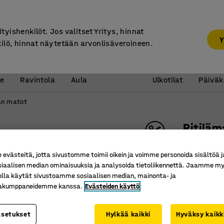
7 vuoden takuu
ityishenkilöt. Jos valitset Yritys, hinnat
Y
kilö, hinnat näytetään arvonlisäveroineen.
Vastaanotto &
Koulu 
e
Ravintola
Aula
Ulkotilat
Päiväk
an matot
Ritiläm
Leveys: 
västeitä, jotta sivustomme toimii oikein ja voimme personoida sisältöä j
Tuotenume
siaalisen median ominaisuuksia ja analysoida tietoliikennettä. Jaamme my
olla käytät sivustoamme sosiaalisen median, mainonta- ja
Täydelli
kakumppaneidemme kanssa.
Evästeiden käyttö
Korkea v
Helppo p
asetukset
Hylkää kaikki
Hyväksy kaikk
Leveys (mm