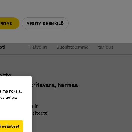
010 32 888 50
info@ajtuotteet.fi
RITYS
YKSITYISHENKILÖ
&
Pyydä
oti
Palvelut
Suosittelemme
tarjous
atto
600 mm, metritavara, harmaa
a mainoksia,
ro
:
25858
ös tietoja
nen pukuhuoneisiin
edenpoistokapasiteetti
uhdistaa
i evästeet
)