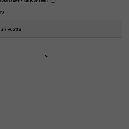
toslistalle / tarjoukseen
us
u 7 vuotta