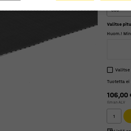
600
Valitse pit
600
Huom.! Min
910
Valitse
Tuotetta ei
106,00 
Ilman ALV