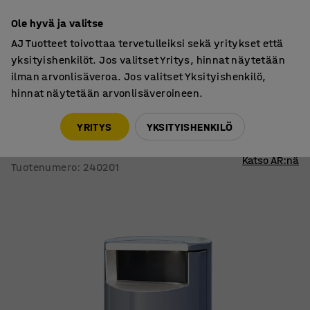
7 vuoden takuu
Ole hyvä ja valitse
AJ Tuotteet toivottaa tervetulleiksi sekä yritykset että
yksityishenkilöt. Jos valitset Yritys, hinnat näytetään
ilman arvonlisäveroa. Jos valitset Yksityishenkilö,
hinnat näytetään arvonlisäveroineen.
Jäteastiat
Roska-astiat
YRITYS
YKSITYISHENKILÖ
Roska-astia LENNOX
Ø400x720 mm
Katso AR:nä
Tuotenumero
:
240201