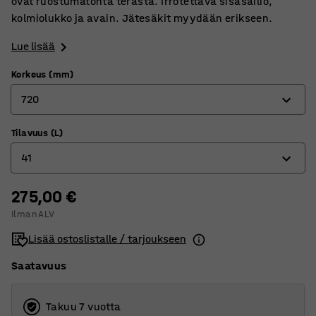
ovat ruostumatonta terästä. Irrotettava sisäsäiliö,
kolmiolukko ja avain. Jätesäkit myydään erikseen.
Lue lisää
Korkeus (mm)
720
Tilavuus (L)
720
41
860
275,00 €
41
Ilman ALV
52
Lisää ostoslistalle / tarjoukseen
Saatavuus
Takuu 7 vuotta