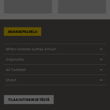
ASIAKASPALVELU
Miten voimme auttaa sinua?
Inspiroidu
AJ Tuotteet
Ehdot
TILAA UUTISKIRJE TÄSTÄ