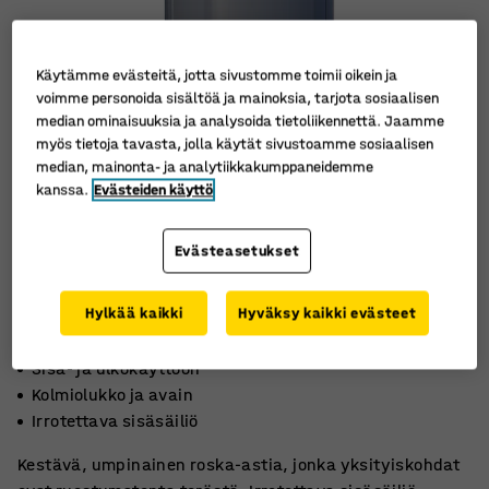
Käytämme evästeitä, jotta sivustomme toimii oikein ja
voimme personoida sisältöä ja mainoksia, tarjota sosiaalisen
median ominaisuuksia ja analysoida tietoliikennettä. Jaamme
myös tietoja tavasta, jolla käytät sivustoamme sosiaalisen
median, mainonta- ja analytiikkakumppaneidemme
kanssa.
Evästeiden käyttö
Evästeasetukset
Hylkää kaikki
Hyväksy kaikki evästeet
Sisä- ja ulkokäyttöön
Kolmiolukko ja avain
Irrotettava sisäsäiliö
Kestävä, umpinainen roska-astia, jonka yksityiskohdat