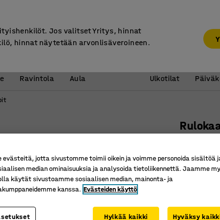
7 vuoden takuu
ityishenkilöt. Jos valitset Yritys, hinnat
Y
kilö, hinnat näytetään arvonlisäveroineen.
Vastaanotto &
Koulu 
e
Ravintola
Aula
Ulkotilat
Päiväk
it
Ruloka
1200x10
Tuotenume
västeitä, jotta sivustomme toimii oikein ja voimme personoida sisältöä j
siaalisen median ominaisuuksia ja analysoida tietoliikennettä. Jaamme my
Sisäpuol
olla käytät sivustoamme sosiaalisen median, mainonta- ja
Hitsattu 
kakumppaneidemme kanssa.
Evästeiden käyttö
Tilatehok
asetukset
Hylkää kaikki
Hyväksy kaikk
Oven väri
:
Mu