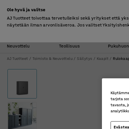
Ilman ALV
Ole hyvä ja valitse
AJ Tuotteet toivottaa tervetulleiksi sekä yritykset että yks
näytetään ilman arvonlisäveroa. Jos valitset Yksityishen
Toimisto &
Varasto &
Neuvottelu
Teollisuus
Pukuhuon
AJ Tuotteet
Toimisto & Neuvottelu
Säilytys
Kaapit
Rulokaap
Käytämme e
tarjota so
tavasta, j
analytiik
Eväste