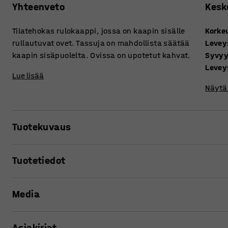
Yhteenveto
Kesk
Tilatehokas rulokaappi, jossa on kaapin sisälle
Korke
rullautuvat ovet. Tassuja on mahdollista säätää
Levey
kaapin sisäpuolelta. Ovissa on upotetut kahvat.
Syvy
Levey
Lue lisää
Näytä 
Tuotekuvaus
Rulokaappi on hyvä valinta esimerkiksi silloin, kun tarvit
Tuotetiedot
ei mahdu perinteiset eteenpäin avautuvat ovet. Tilatehokk
avautuvat rullautumalla kaapin sisälle. Kaapin sisältöön p
Korkeus
:
1200
mm
tilaa kaapin edestä.
Media
Leveys
:
1000
mm
Syvyys
:
420
mm
Rulokaappeja on mahdollista asettaa vierekkäin esimerkik
Leveys, sisä
:
845
mm
Katso tuotetta 3D:nä
tilaa saadaan tehokkaasti hyötykäyttöön.
Asiakirjat