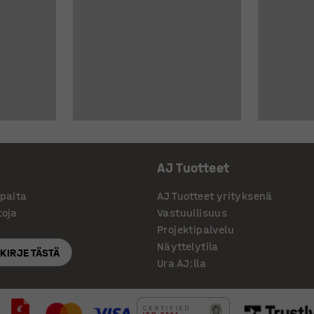
AJ Tuotteet
ppaita
AJ Tuotteet yrityksenä
toja
Vastuullisuus
Projektipalvelu
Näyttelytila
SKIRJE TÄSTÄ
Ura AJ:lla