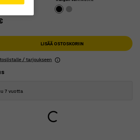
€
LISÄÄ OSTOSKORIIN
toslistalle / tarjoukseen
us
u 7 vuotta