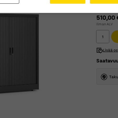
510,00 
Ilman ALV
Lisää os
Saatavu
Taku