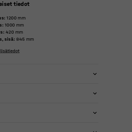
eiset tiedot
us
:
1200
mm
s
:
1000
mm
ys
:
420
mm
s, sisä
:
845
mm
lisätiedot
aan suljettavaa säilytyskaappia, mutta tilaan
aat, muovista valmistetut rulo-ovet
ääsee helposti käsiksi, mutta ovet eivät vie
si koko käytävän pituudelta, jolloin ahdaskin