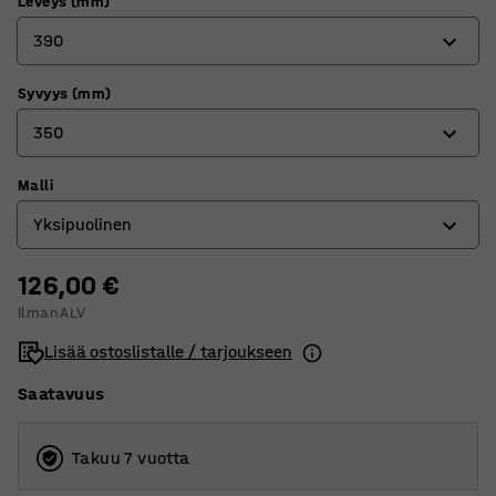
Leveys (mm)
390
Syvyys (mm)
390
350
530
Malli
350
Yksipuolinen
510
126,00 €
Kaksipuolinen
Ilman ALV
Yksipuolinen
Lisää ostoslistalle / tarjoukseen
Saatavuus
Takuu 7 vuotta