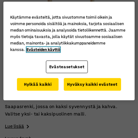
Käytämme evästeitä, jotta sivustomme toimii oikein ja
voimme personoida sisältöä ja mainoksia, tarjota sosiaalisen
median ominaisuuksia ja analysoida tietoliikennettä. Jaamme
myös tietoja tavasta, jolla käytät sivustoamme sosiaalisen
median, mainonta- ja analytiikkakumppaneidemme
kanssa.
Evästeiden käyttö
Evästeasetukset
Kestävää koivuvaneria
Hylkää kaikki
Hyväksy kaikki evästeet
Kaksi syvennystä
Yhdelle tai kahdelle lapselle
Saapasrenki, jossa on kaksi syvennystä ja kahva.
Valitse yksi- tai kaksipuolinen malli.
Lue lisää