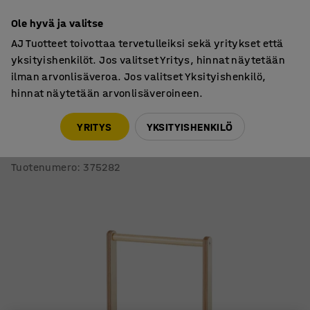
7 vuoden takuu
Ole hyvä ja valitse
AJ Tuotteet toivottaa tervetulleiksi sekä yritykset että
yksityishenkilöt. Jos valitset Yritys, hinnat näytetään
ilman arvonlisäveroa. Jos valitset Yksityishenkilö,
hinnat näytetään arvonlisäveroineen.
Vaatenaulakot
Saapasrengit
YRITYS
YKSITYISHENKILÖ
Saapasrenki
Yksipuolinen
Tuotenumero
:
375282