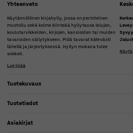
Yhteenveto
Kesk
Käytännöllinen kirjahylly, jossa on perinteinen
Korke
muotoilu sekä kolme kiinteää hyllytasoa lelujen,
Levey
koulutarvikkeiden, kirjojen, kansioiden tai muiden
Syvy
tavaroiden säilytykseen. Pidä tavarat kätevästi
Jalus
lähellä ja järjestyksessä. Hyllyn mukana tulee
Näytä 
sokkeli.
Lue lisää
Tuotekuvaus
Perinteinen Rico -kirjahylly, joka on lakattua koivuvaneri
Tuotetiedot
toimistoon. Kirjahyllyssä on täysimittainen taustapaneeli
keskelle huonetta tilanjakajaksi.
Korkeus
:
1245
mm
Asiakirjat
Leveys
:
1200
mm
Yksinkertainen hylly on monipuolinen kaluste eri säilytys
Syvyys
:
375
mm
lisätarvikkeilla. Räätälöi säilytysratkaisu juuri omaan ta