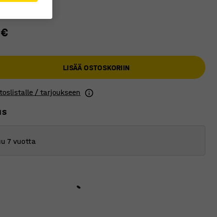
 €
LISÄÄ OSTOSKORIIN
toslistalle / tarjoukseen
us
u 7 vuotta