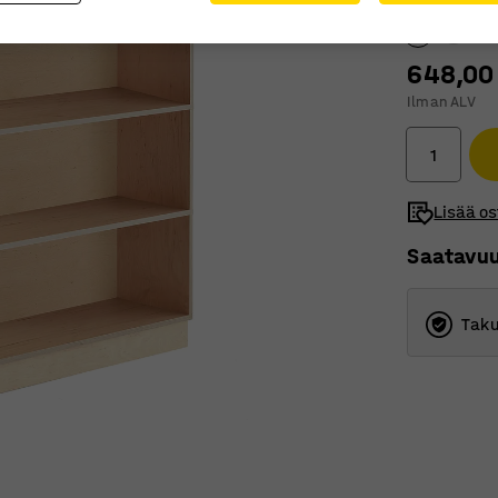
648,00
Ilman ALV
Lisää os
Saatavu
Taku