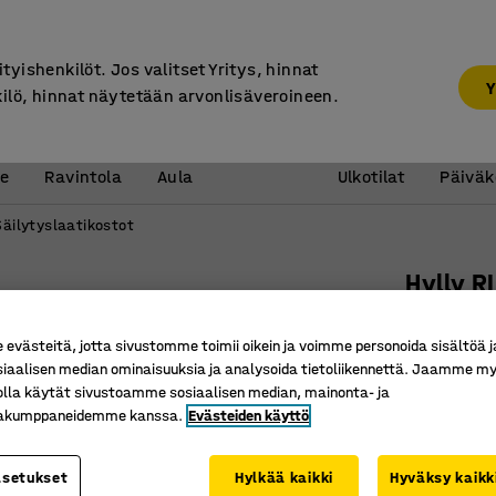
7 vuoden takuu
ityishenkilöt. Jos valitset Yritys, hinnat
Y
kilö, hinnat näytetään arvonlisäveroineen.
Vastaanotto &
Koulu 
e
Ravintola
Aula
Ulkotilat
Päiväk
Säilytyslaatikostot
Hylly R
3 lokeroa
västeitä, jotta sivustomme toimii oikein ja voimme personoida sisältöä j
Tuotenume
siaalisen median ominaisuuksia ja analysoida tietoliikennettä. Jaamme my
olla käytät sivustoamme sosiaalisen median, mainonta- ja
Runsaasti
kakumppaneidemme kanssa.
Evästeiden käyttö
Kiinteät 
Koivuvan
asetukset
Hylkää kaikki
Hyväksy kaikk
Väri
:
Koivu