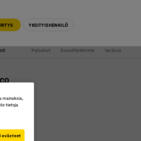
010 32 888 50
info@ajtuotteet.fi
RITYS
YKSITYISHENKILÖ
&
Pyydä
oti
Palvelut
Suosittelemme
tarjous
ICO
, koivu
a mainoksia,
ro
:
376072
ös tietoja
 säilytystilaa
hyllytasot
eria
i evästeet