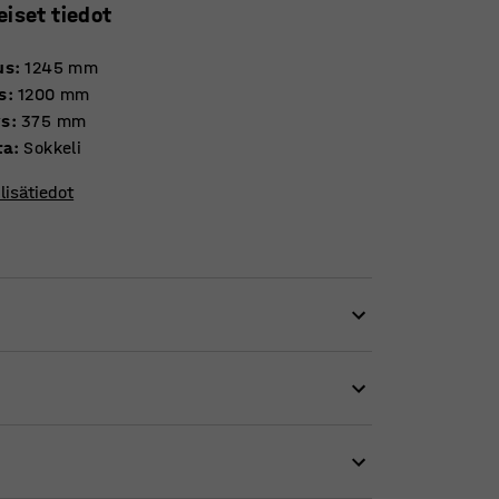
eiset tiedot
us
:
1245
mm
s
:
1200
mm
ys
:
375
mm
ta
:
Sokkeli
lisätiedot
a, on hyvä valinta niin luokkahuoneeseen kuin
, minkä ansiosta hylly voidaan sijoittaa
tarpeisiin. Täydennä Rico -säilytyshyllyä
rpeeseen sopivaksi.