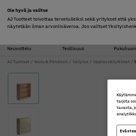
Ilman ALV
Ole hyvä ja valitse
AJ Tuotteet toivottaa tervetulleiksi sekä yritykset että yks
näytetään ilman arvonlisäveroa. Jos valitset Yksityishen
Toimisto &
Varasto &
Neuvottelu
Teollisuus
Pukuhuon
AJ Tuotteet
Koulu & Päiväkoti
Säilytys
Oppilassäilyttimet
Käytämme e
tarjota so
tavasta, j
analytiik
Eväste