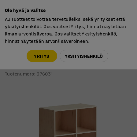
7 vuoden takuu
Ole hyvä ja valitse
AJ Tuotteet toivottaa tervetulleiksi sekä yritykset että
yksityishenkilöt. Jos valitset Yritys, hinnat näytetään
ilman arvonlisäveroa. Jos valitset Yksityishenkilö,
hinnat näytetään arvonlisäveroineen.
Oppilassäilyttimet
Säilytyslaatikostot
YRITYS
YKSITYISHENKILÖ
Hylly RICO
Pyörät, 6 lokeroa, leveys: 800 mm, koivu
Tuotenumero
:
376031