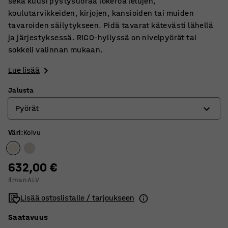
sekä kuusi pystysuoraa lokeroa lelujen,
koulutarvikkeiden, kirjojen, kansioiden tai muiden
tavaroiden säilytykseen. Pidä tavarat kätevästi lähellä
ja järjestyksessä. RICO-hyllyssä on nivelpyörät tai
sokkeli valinnan mukaan.
Lue lisää
Jalusta
Pyörät
Väri
:
Koivu
Pyörät
Sokkeli
632,00 €
Ilman ALV
Lisää ostoslistalle / tarjoukseen
Saatavuus