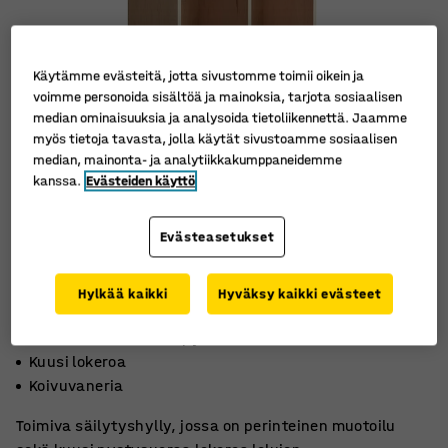
Käytämme evästeitä, jotta sivustomme toimii oikein ja
voimme personoida sisältöä ja mainoksia, tarjota sosiaalisen
median ominaisuuksia ja analysoida tietoliikennettä. Jaamme
myös tietoja tavasta, jolla käytät sivustoamme sosiaalisen
median, mainonta- ja analytiikkakumppaneidemme
kanssa.
Evästeiden käyttö
Evästeasetukset
Hylkää kaikki
Hyväksy kaikki evästeet
Sokkeli tai lukittavat pyörät
Kuusi lokeroa
Koivuvaneria
Toimiva säilytyshylly, jossa on perinteinen muotoilu