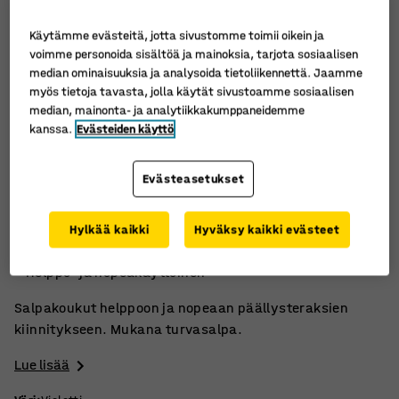
Käytämme evästeitä, jotta sivustomme toimii oikein ja
voimme personoida sisältöä ja mainoksia, tarjota sosiaalisen
median ominaisuuksia ja analysoida tietoliikennettä. Jaamme
myös tietoja tavasta, jolla käytät sivustoamme sosiaalisen
median, mainonta- ja analytiikkakumppaneidemme
kanssa.
Evästeiden käyttö
Evästeasetukset
Turvasalpa
Hylkää kaikki
Hyväksy kaikki evästeet
Työkaluja ei tarvita
Helppo- ja nopeakäyttöinen
Salpakoukut helppoon ja nopeaan päällysteraksien
kiinnitykseen. Mukana turvasalpa.
Lue lisää