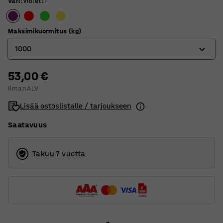
Väri
:
Violetti
Maksimikuormitus (kg)
1000
53,00 €
1000
Ilman ALV
2000
Lisää ostoslistalle / tarjoukseen
3000
Saatavuus
5000
Takuu 7 vuotta