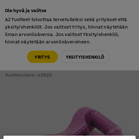
7 vuoden takuu
Ole hyvä ja valitse
AJ Tuotteet toivottaa tervetulleiksi sekä yritykset että
yksityishenkilöt. Jos valitset Yritys, hinnat näytetään
ilman arvonlisäveroa. Jos valitset Yksityishenkilö,
hinnat näytetään arvonlisäveroineen.
Nostotarvikkeet
Salpakoukut
YRITYS
YKSITYISHENKILÖ
Salpakoukku tekstiilirakseille
1000 kg, violetti
Tuotenumero
:
40520