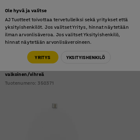
7 vuoden takuu
Ole hyvä ja valitse
AJ Tuotteet toivottaa tervetulleiksi sekä yritykset että
yksityishenkilöt. Jos valitset Yritys, hinnat näytetään
ilman arvonlisäveroa. Jos valitset Yksityishenkilö,
hinnat näytetään arvonlisäveroineen.
Pöydät
Seinään kiinnitettävät pöydät
YRITYS
YKSITYISHENKILÖ
Taittopöytä LUCAS
Seinään kiinnitettävä, 1400x1205x720 mm, linoleumi,
valkoinen/vihreä
Tuotenumero
:
350371