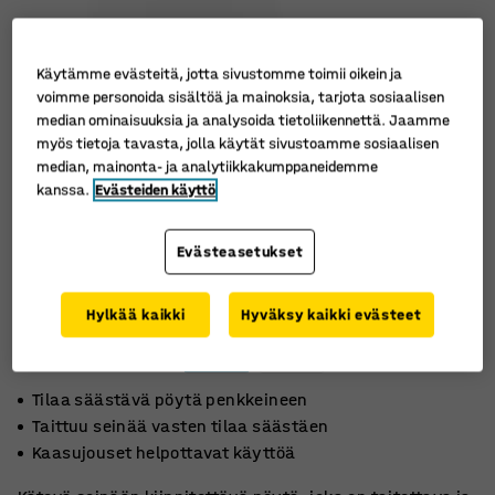
Käytämme evästeitä, jotta sivustomme toimii oikein ja
voimme personoida sisältöä ja mainoksia, tarjota sosiaalisen
median ominaisuuksia ja analysoida tietoliikennettä. Jaamme
myös tietoja tavasta, jolla käytät sivustoamme sosiaalisen
median, mainonta- ja analytiikkakumppaneidemme
kanssa.
Evästeiden käyttö
Evästeasetukset
Hylkää kaikki
Hyväksy kaikki evästeet
Tilaa säästävä pöytä penkkeineen
Taittuu seinää vasten tilaa säästäen
Kaasujouset helpottavat käyttöä