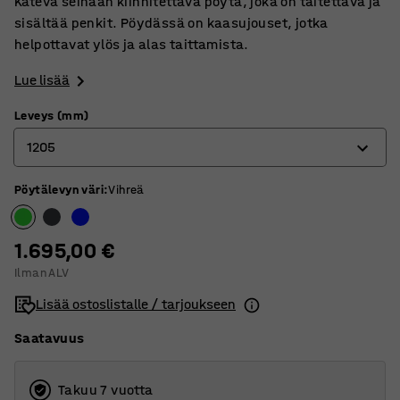
Kätevä seinään kiinnitettävä pöytä, joka on taitettava ja
sisältää penkit. Pöydässä on kaasujouset, jotka
helpottavat ylös ja alas taittamista.
Lue lisää
Leveys (mm)
1205
Pöytälevyn väri
:
Vihreä
1200
1205
1.695,00 €
Ilman ALV
Lisää ostoslistalle / tarjoukseen
Saatavuus
Takuu 7 vuotta