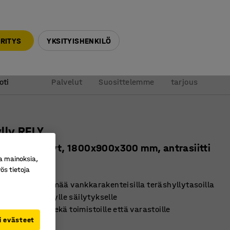
010 32 888 50
info@ajtuotteet.fi
RITYS
YKSITYISHENKILÖ
&
Pyydä
oti
Palvelut
Suosittelemme
tarjous
lly RELY
a, teräshyllyt, 1800x900x300 mm, antrasiitti
a mainoksia,
ro
:
3780307
ös tietoja
hyllyjärjestelmää vankkarakenteisilla teräshyllytasoilla
 tilaa jäsennellylle säilytykselle
nen ratkaisu sekä toimistoille että varastoille
i evästeet
tti