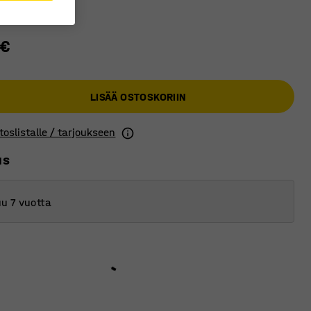
 €
LISÄÄ OSTOSKORIIN
toslistalle / tarjoukseen
us
u 7 vuotta