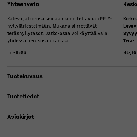
Yhteenveto
Kesk
Kätevä jatko-osa seinään kiinnitettävään RELY-
Korke
hyllyjärjestelmään. Mukana siirrettävät
Levey
teräshyllytasot. Jatko-osaa voi käyttää vain
Syvy
yhdessä perusosan kanssa.
Teräs
Lue lisää
Näytä 
Tuotekuvaus
Luo itsellesi ihanteellinen hyllyjärjestelmä käyttämällä l
Tuotetiedot
ripustuskisko, mikä minimoi seinää vasten olevien pylväi
kokonaisuuden. Hyllytasot on helppo asettaa halutulle kor
Korkeus
:
1800
mm
väliin.
Asiakirjat
Leveys
:
900
mm
Syvyys
:
300
mm
Siistit hyllyt ja ohuet tolpat luovat yksinkertaisen ja aj
Teräs paksuus
:
0,7
mm
Tulosta tuotesivu
siirtää tarpeen mukaan. Jokaista hyllyä voidaan täydentää