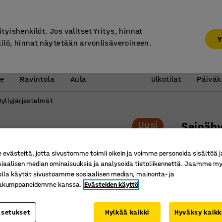
7 vuoden takuu
ityishenkilöt. Jos valitset Yritys, hinnat
Y
kilö, hinnat näytetään arvonlisäveroineen.
Vastaanotto &
Koulu 
e
Ravintola
Aula
Ulkotilat
Päiväk
Hyllyjärjestelmät
Uusi
Seinähy
Jatko-os
västeitä, jotta sivustomme toimii oikein ja voimme personoida sisältöä j
Tuotenume
siaalisen median ominaisuuksia ja analysoida tietoliikennettä. Jaamme my
olla käytät sivustoamme sosiaalisen median, mainonta- ja
Laajenna 
kakumppaneidemme kanssa.
Evästeiden käyttö
Luo lisää
Monipuoli
asetukset
Hylkää kaikki
Hyväksy kaikk
Väri
:
Antrasii