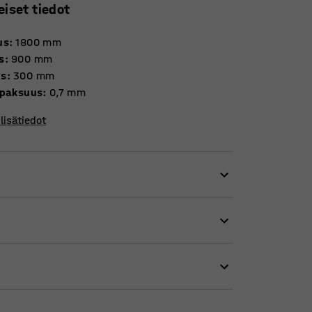
eiset tiedot
us
:
1800
mm
s
:
900
mm
ys
:
300
mm
 paksuus
:
0,7
mm
lisätiedot
isäosia. Jatko-osassa on vain yksi
den määrän ja varmistaa siistin
keudelle perus- ja jatko-osien pylväiden
attoman kokonaisuuden. Hyllyjä on helppo
 älykkäällä tilanjakajalla, jonka voi joko