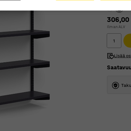
306,00
Ilman ALV
Lisää os
Saatavu
Taku