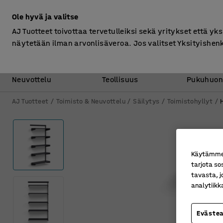
Ilman ALV
Ole hyvä ja valitse
AJ Tuotteet toivottaa tervetulleiksi sekä yritykset että yks
näytetään ilman arvonlisäveroa. Jos valitset Yksityishen
Toimisto &
Varasto &
Neuvottelu
Teollisuus
Pukuhuon
AJ Tuotteet
Toimisto & Neuvottelu
Säilytys
Toimistohyllyt
Käytämme e
tarjota so
tavasta, j
analytiik
Eväste